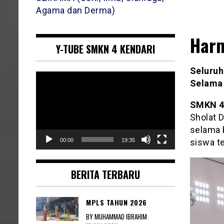
Agama dan Derma)
Harm
Y-TUBE SMKN 4 KENDARI
Seluruh
Pemutar
Selama
Video
SMKN 4 
Sholat 
selama 
siswa te
00:00
19:35
BERITA TERBARU
MPLS TAHUN 2026
BY MUHAMMAD IBRAHIM