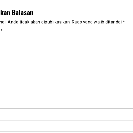
lkan Balasan
ail Anda tidak akan dipublikasikan.
Ruas yang wajib ditandai
*
r
*