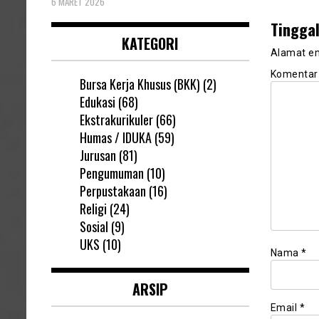
6 MARET 2026
Tingga
KATEGORI
Alamat em
Komenta
Bursa Kerja Khusus (BKK)
(2)
Edukasi
(68)
Ekstrakurikuler
(66)
Humas / IDUKA
(59)
Jurusan
(81)
Pengumuman
(10)
Perpustakaan
(16)
Religi
(24)
Sosial
(9)
UKS
(10)
Nama
*
ARSIP
Email
*