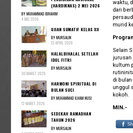
waktu, 
(HARDIKNAS) 2 MEI 2026
dari be
BY MUHAMMAD IBRAHIM
persauda
4 MEI 2026
murid ke
UJIAN SUMATIF KELAS XII
Progra
BY MURSALIN
13 APRIL 2026
Selain 
HALALBIHALAL SETELAH
jurusan
IDUL FITRI
kultum p
BY MURSALIN
rutinini
30 MARET 2026
di bulan
HARMONI SPIRITUAL DI
unggul s
BULAN SUCI
kokoh.
BY MUHAMMAD ILHAM NUSI
12 MARET 2026
MIN.-
SEDEKAH RAMADHAN
TAHUN 2026
Sh
BY MURSALIN