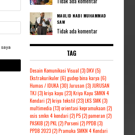
Tidak ada komentar
MAULID NABI MUHAMMAD
SAW
Tidak ada komentar
 saya
TAG
Desain Komunikasi Visual
(3)
DKV
(5)
Ekstrakurikuler
(6)
gudep bina karya
(6)
Humas / IDUKA
(30)
Jurusan
(3)
JURUSAN
TKJ
(3)
kriya kayu
(23)
Kriya Kayu SMKN 4
Kendari
(2)
kriya tekstil
(23)
LKS SMK
(3)
multimedia
(13)
orientasi kepramukaan
(2)
osis smkn 4 kendari
(2)
P5
(2)
pameran
(2)
PASKIB
(2)
PKL
(2)
Porseni
(2)
PPDB
(3)
PPDB 2023
(2)
Pramuka SMKN 4 Kendari