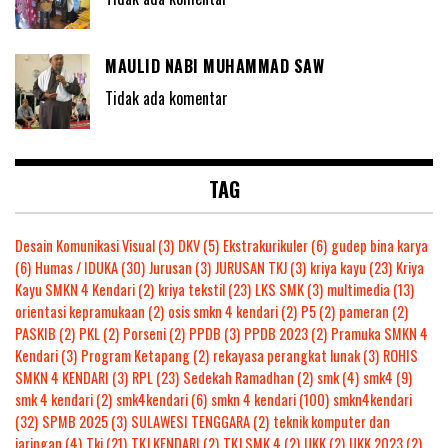
MAULID NABI MUHAMMAD SAW
Tidak ada komentar
TAG
Desain Komunikasi Visual
(3)
DKV
(5)
Ekstrakurikuler
(6)
gudep bina karya
(6)
Humas / IDUKA
(30)
Jurusan
(3)
JURUSAN TKJ
(3)
kriya kayu
(23)
Kriya
Kayu SMKN 4 Kendari
(2)
kriya tekstil
(23)
LKS SMK
(3)
multimedia
(13)
orientasi kepramukaan
(2)
osis smkn 4 kendari
(2)
P5
(2)
pameran
(2)
PASKIB
(2)
PKL
(2)
Porseni
(2)
PPDB
(3)
PPDB 2023
(2)
Pramuka SMKN 4
Kendari
(3)
Program Ketapang
(2)
rekayasa perangkat lunak
(3)
ROHIS
SMKN 4 KENDARI
(3)
RPL
(23)
Sedekah Ramadhan
(2)
smk
(4)
smk4
(9)
smk 4 kendari
(2)
smk4kendari
(6)
smkn 4 kendari
(100)
smkn4kendari
(32)
SPMB 2025
(3)
SULAWESI TENGGARA
(2)
teknik komputer dan
jaringan
(4)
Tkj
(21)
TKJ KENDARI
(2)
TKJ SMK 4
(2)
UKK
(2)
UKK 2023
(2)