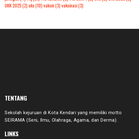
UKK 2025
(2)
uks
(10)
vaksin
(3)
vaksinasi
(3)
TENTANG
Sekolah kejuruan di Kota Kendari yang memiliki motto
SEIRAMA (Seni, Ilmu, Olahraga, Agama, dan Derma).
LINKS