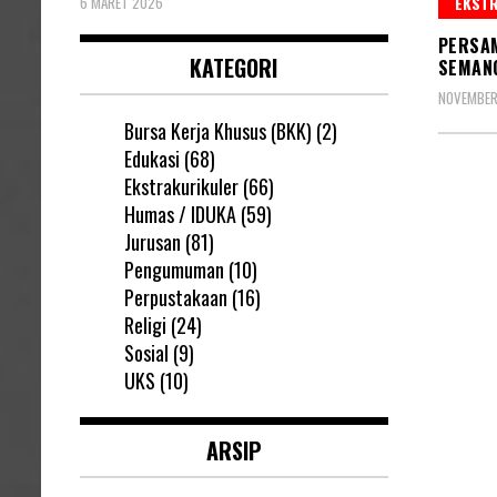
EKST
6 MARET 2026
PERSA
KATEGORI
SEMAN
NOVEMBER
Bursa Kerja Khusus (BKK)
(2)
Edukasi
(68)
Ekstrakurikuler
(66)
Pagin
Humas / IDUKA
(59)
pos
Jurusan
(81)
Pengumuman
(10)
Perpustakaan
(16)
Religi
(24)
Sosial
(9)
UKS
(10)
ARSIP