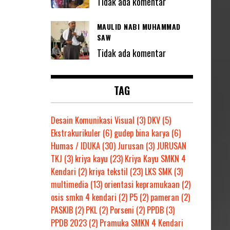
Tidak ada komentar
MAULID NABI MUHAMMAD
SAW
Tidak ada komentar
TAG
Desain Komunikasi Visual
(3)
DKV
(5)
Ekstrakurikuler
(6)
gudep bina karya
(6)
Humas / IDUKA
(30)
Jurusan
(3)
JURUSAN
TKJ
(3)
kriya kayu
(23)
Kriya Kayu SMKN 4
Kendari
(2)
kriya tekstil
(23)
LKS SMK
(3)
multimedia
(13)
orientasi kepramukaan
(2)
osis smkn 4 kendari
(2)
P5
(2)
pameran
(2)
PASKIB
(2)
PKL
(2)
Porseni
(2)
PPDB
(3)
PPDB 2023
(2)
Pramuka SMKN 4 Kendari