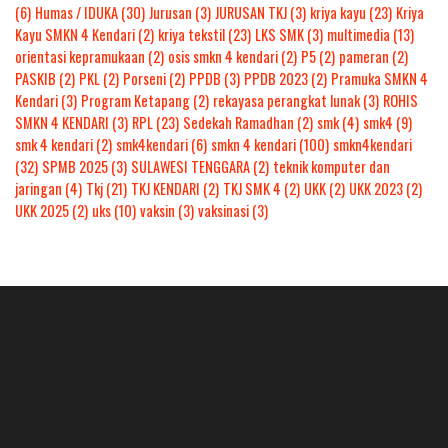
(6)
Humas / IDUKA
(30)
Jurusan
(3)
JURUSAN TKJ
(3)
kriya kayu
(23)
Kriya
Kayu SMKN 4 Kendari
(2)
kriya tekstil
(23)
LKS SMK
(3)
multimedia
(13)
orientasi kepramukaan
(2)
osis smkn 4 kendari
(2)
P5
(2)
pameran
(2)
PASKIB
(2)
PKL
(2)
Porseni
(2)
PPDB
(3)
PPDB 2023
(2)
Pramuka SMKN 4
Kendari
(3)
Program Ketapang
(2)
rekayasa perangkat lunak
(3)
ROHIS
SMKN 4 KENDARI
(3)
RPL
(23)
Sedekah Ramadhan
(2)
smk
(4)
smk4
(9)
smk 4 kendari
(2)
smk4kendari
(6)
smkn 4 kendari
(100)
smkn4kendari
(32)
SPMB 2025
(3)
SULAWESI TENGGARA
(2)
teknik komputer dan
jaringan
(4)
Tkj
(21)
TKJ KENDARI
(2)
TKJ SMK 4
(2)
UKK
(2)
UKK 2023
(2)
UKK 2025
(2)
uks
(10)
vaksin
(3)
vaksinasi
(3)