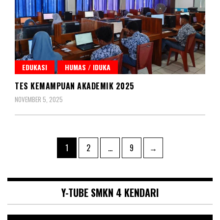
EDUKASI
HUMAS / IDUKA
TES KEMAMPUAN AKADEMIK 2025
NOVEMBER 5, 2025
Paginasi
Page
Page
Page
1
2
…
9
→
pos
Y-TUBE SMKN 4 KENDARI
Pemutar