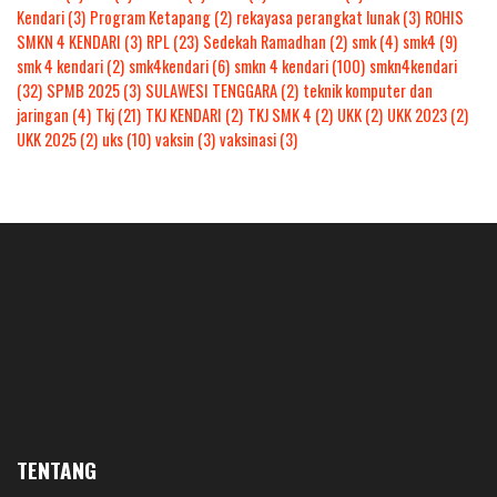
Kendari
(3)
Program Ketapang
(2)
rekayasa perangkat lunak
(3)
ROHIS
SMKN 4 KENDARI
(3)
RPL
(23)
Sedekah Ramadhan
(2)
smk
(4)
smk4
(9)
smk 4 kendari
(2)
smk4kendari
(6)
smkn 4 kendari
(100)
smkn4kendari
(32)
SPMB 2025
(3)
SULAWESI TENGGARA
(2)
teknik komputer dan
jaringan
(4)
Tkj
(21)
TKJ KENDARI
(2)
TKJ SMK 4
(2)
UKK
(2)
UKK 2023
(2)
UKK 2025
(2)
uks
(10)
vaksin
(3)
vaksinasi
(3)
TENTANG