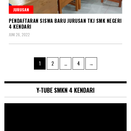
JURUSAN
PENDAFTARAN SISWA BARU JURUSAN TKJ SMK NEGERI
4 KENDARI
JUNI 26, 2022
Paginasi
Page
Page
Page
1
2
…
4
→
pos
Y-TUBE SMKN 4 KENDARI
Pemutar
Video