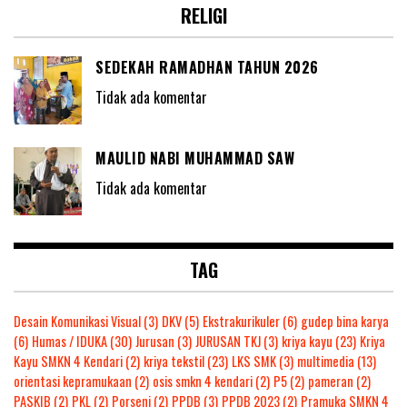
RELIGI
SEDEKAH RAMADHAN TAHUN 2026
Tidak ada komentar
MAULID NABI MUHAMMAD SAW
Tidak ada komentar
TAG
Desain Komunikasi Visual
(3)
DKV
(5)
Ekstrakurikuler
(6)
gudep bina karya
(6)
Humas / IDUKA
(30)
Jurusan
(3)
JURUSAN TKJ
(3)
kriya kayu
(23)
Kriya
Kayu SMKN 4 Kendari
(2)
kriya tekstil
(23)
LKS SMK
(3)
multimedia
(13)
orientasi kepramukaan
(2)
osis smkn 4 kendari
(2)
P5
(2)
pameran
(2)
PASKIB
(2)
PKL
(2)
Porseni
(2)
PPDB
(3)
PPDB 2023
(2)
Pramuka SMKN 4