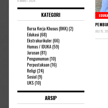
6 MARET 2026
KATEGORI
EDUKA
PEMBU
Bursa Kerja Khusus (BKK)
(2)
JULI 15, 2
Edukasi
(68)
Ekstrakurikuler
(66)
Humas / IDUKA
(59)
Jurusan
(81)
Pagin
Pengumuman
(10)
pos
Perpustakaan
(16)
Religi
(24)
Sosial
(9)
UKS
(10)
ARSIP