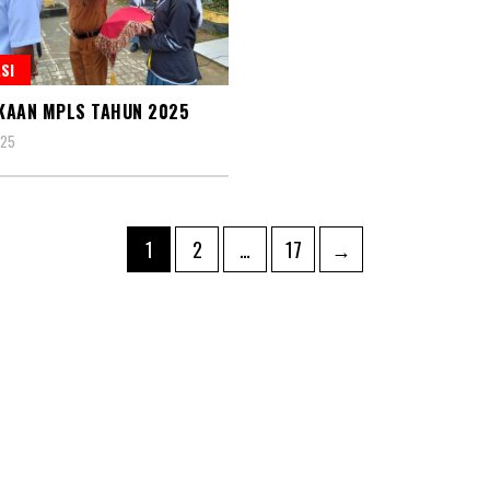
SI
KAAN MPLS TAHUN 2025
025
asi
Page
Page
Page
1
2
…
17
→