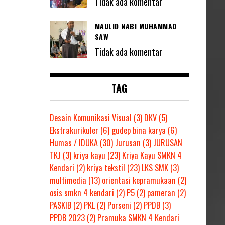
Tidak ada komentar
MAULID NABI MUHAMMAD
SAW
Tidak ada komentar
TAG
Desain Komunikasi Visual
(3)
DKV
(5)
Ekstrakurikuler
(6)
gudep bina karya
(6)
Humas / IDUKA
(30)
Jurusan
(3)
JURUSAN
TKJ
(3)
kriya kayu
(23)
Kriya Kayu SMKN 4
Kendari
(2)
kriya tekstil
(23)
LKS SMK
(3)
multimedia
(13)
orientasi kepramukaan
(2)
osis smkn 4 kendari
(2)
P5
(2)
pameran
(2)
PASKIB
(2)
PKL
(2)
Porseni
(2)
PPDB
(3)
PPDB 2023
(2)
Pramuka SMKN 4 Kendari