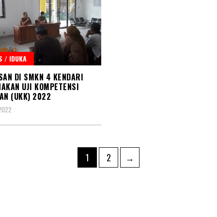
 / IDUKA
SAN DI SMKN 4 KENDARI
AKAN UJI KOMPETENSI
AN (UKK) 2022
2022
asi
Page
Page
1
2
→