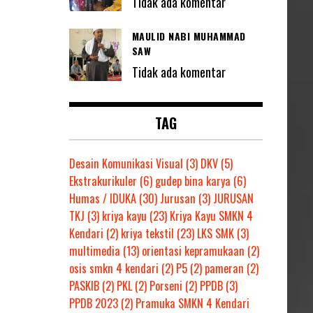
Tidak ada komentar
MAULID NABI MUHAMMAD
SAW
Tidak ada komentar
TAG
Desain Komunikasi Visual
(3)
DKV
(5)
Ekstrakurikuler
(6)
gudep bina karya
(6)
Humas / IDUKA
(30)
Jurusan
(3)
JURUSAN
TKJ
(3)
kriya kayu
(23)
Kriya Kayu SMKN 4
Kendari
(2)
kriya tekstil
(23)
LKS SMK
(3)
multimedia
(13)
orientasi kepramukaan
(2)
osis smkn 4 kendari
(2)
P5
(2)
pameran
(2)
PASKIB
(2)
PKL
(2)
Porseni
(2)
PPDB
(3)
PPDB 2023
(2)
Pramuka SMKN 4 Kendari