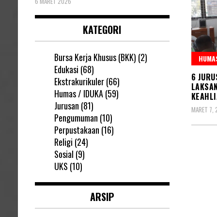
6 MARET 2026
KATEGORI
Bursa Kerja Khusus (BKK)
(2)
HUMAS
Edukasi
(68)
6 JURU
Ekstrakurikuler
(66)
LAKSAN
Humas / IDUKA
(59)
KEAHLI
Jurusan
(81)
MARET 7, 
Pengumuman
(10)
Perpustakaan
(16)
Religi
(24)
Pagin
Sosial
(9)
UKS
(10)
pos
ARSIP