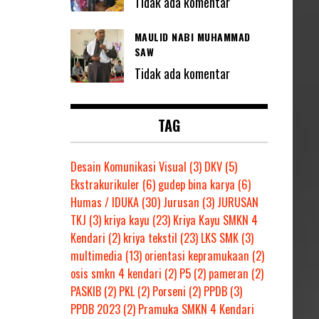
Tidak ada komentar
MAULID NABI MUHAMMAD
SAW
Tidak ada komentar
TAG
Desain Komunikasi Visual
(3)
DKV
(5)
Ekstrakurikuler
(6)
gudep bina karya
(6)
Humas / IDUKA
(30)
Jurusan
(3)
JURUSAN
TKJ
(3)
kriya kayu
(23)
Kriya Kayu SMKN 4
Kendari
(2)
kriya tekstil
(23)
LKS SMK
(3)
multimedia
(13)
orientasi kepramukaan
(2)
osis smkn 4 kendari
(2)
P5
(2)
pameran
(2)
PASKIB
(2)
PKL
(2)
Porseni
(2)
PPDB
(3)
PPDB 2023
(2)
Pramuka SMKN 4 Kendari