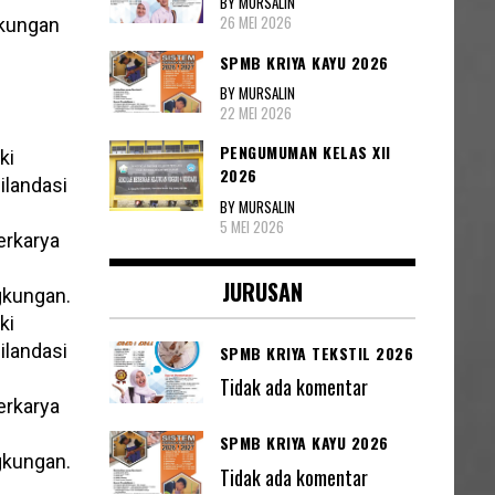
BY MURSALIN
26 MEI 2026
gkungan
SPMB KRIYA KAYU 2026
BY MURSALIN
22 MEI 2026
PENGUMUMAN KELAS XII
ki
2026
ilandasi
BY MURSALIN
5 MEI 2026
erkarya
JURUSAN
gkungan.
ki
ilandasi
SPMB KRIYA TEKSTIL 2026
Tidak ada komentar
erkarya
SPMB KRIYA KAYU 2026
gkungan.
Tidak ada komentar