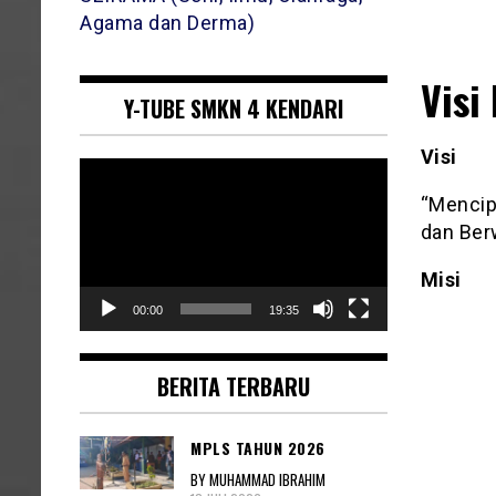
Agama dan Derma)
Visi 
Y-TUBE SMKN 4 KENDARI
Visi
Pemutar
Video
“Mencipt
dan Ber
Misi
00:00
19:35
BERITA TERBARU
MPLS TAHUN 2026
BY MUHAMMAD IBRAHIM