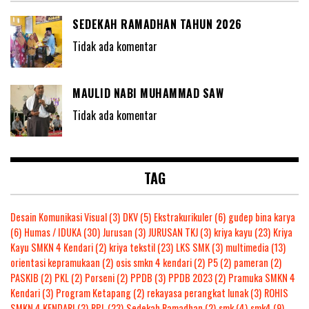
SEDEKAH RAMADHAN TAHUN 2026
Tidak ada komentar
MAULID NABI MUHAMMAD SAW
Tidak ada komentar
TAG
Desain Komunikasi Visual
(3)
DKV
(5)
Ekstrakurikuler
(6)
gudep bina karya
(6)
Humas / IDUKA
(30)
Jurusan
(3)
JURUSAN TKJ
(3)
kriya kayu
(23)
Kriya
Kayu SMKN 4 Kendari
(2)
kriya tekstil
(23)
LKS SMK
(3)
multimedia
(13)
orientasi kepramukaan
(2)
osis smkn 4 kendari
(2)
P5
(2)
pameran
(2)
PASKIB
(2)
PKL
(2)
Porseni
(2)
PPDB
(3)
PPDB 2023
(2)
Pramuka SMKN 4
Kendari
(3)
Program Ketapang
(2)
rekayasa perangkat lunak
(3)
ROHIS
SMKN 4 KENDARI
(3)
RPL
(23)
Sedekah Ramadhan
(2)
smk
(4)
smk4
(9)