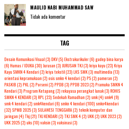
MAULID NABI MUHAMMAD SAW
Tidak ada komentar
TAG
Desain Komunikasi Visual
(3)
DKV
(5)
Ekstrakurikuler
(6)
gudep bina karya
(6)
Humas / IDUKA
(30)
Jurusan
(3)
JURUSAN TKJ
(3)
kriya kayu
(23)
Kriya
Kayu SMKN 4 Kendari
(2)
kriya tekstil
(23)
LKS SMK
(3)
multimedia
(13)
orientasi kepramukaan
(2)
osis smkn 4 kendari
(2)
P5
(2)
pameran
(2)
PASKIB
(2)
PKL
(2)
Porseni
(2)
PPDB
(3)
PPDB 2023
(2)
Pramuka SMKN 4
Kendari
(3)
Program Ketapang
(2)
rekayasa perangkat lunak
(3)
ROHIS
SMKN 4 KENDARI
(3)
RPL
(23)
Sedekah Ramadhan
(2)
smk
(4)
smk4
(9)
smk 4 kendari
(2)
smk4kendari
(6)
smkn 4 kendari
(100)
smkn4kendari
(32)
SPMB 2025
(3)
SULAWESI TENGGARA
(2)
teknik komputer dan
jaringan
(4)
Tkj
(21)
TKJ KENDARI
(2)
TKJ SMK 4
(2)
UKK
(2)
UKK 2023
(2)
UKK 2025
(2)
uks
(10)
vaksin
(3)
vaksinasi
(3)