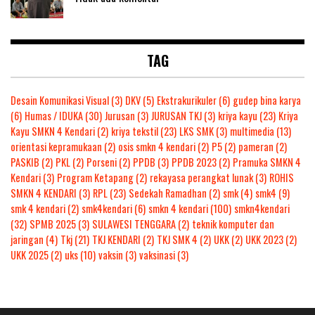
TAG
Desain Komunikasi Visual
(3)
DKV
(5)
Ekstrakurikuler
(6)
gudep bina karya
(6)
Humas / IDUKA
(30)
Jurusan
(3)
JURUSAN TKJ
(3)
kriya kayu
(23)
Kriya
Kayu SMKN 4 Kendari
(2)
kriya tekstil
(23)
LKS SMK
(3)
multimedia
(13)
orientasi kepramukaan
(2)
osis smkn 4 kendari
(2)
P5
(2)
pameran
(2)
PASKIB
(2)
PKL
(2)
Porseni
(2)
PPDB
(3)
PPDB 2023
(2)
Pramuka SMKN 4
Kendari
(3)
Program Ketapang
(2)
rekayasa perangkat lunak
(3)
ROHIS
SMKN 4 KENDARI
(3)
RPL
(23)
Sedekah Ramadhan
(2)
smk
(4)
smk4
(9)
smk 4 kendari
(2)
smk4kendari
(6)
smkn 4 kendari
(100)
smkn4kendari
(32)
SPMB 2025
(3)
SULAWESI TENGGARA
(2)
teknik komputer dan
jaringan
(4)
Tkj
(21)
TKJ KENDARI
(2)
TKJ SMK 4
(2)
UKK
(2)
UKK 2023
(2)
UKK 2025
(2)
uks
(10)
vaksin
(3)
vaksinasi
(3)