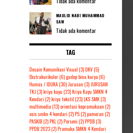
Tidak ada komentar
MAULID NABI MUHAMMAD
SAW
Tidak ada komentar
TAG
Desain Komunikasi Visual
(3)
DKV
(5)
Ekstrakurikuler
(6)
gudep bina karya
(6)
Humas / IDUKA
(30)
Jurusan
(3)
JURUSAN
TKJ
(3)
kriya kayu
(23)
Kriya Kayu SMKN 4
Kendari
(2)
kriya tekstil
(23)
LKS SMK
(3)
multimedia
(13)
orientasi kepramukaan
(2)
osis smkn 4 kendari
(2)
P5
(2)
pameran
(2)
PASKIB
(2)
PKL
(2)
Porseni
(2)
PPDB
(3)
PPDB 2023
(2)
Pramuka SMKN 4 Kendari