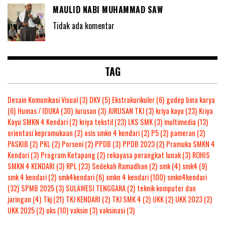
MAULID NABI MUHAMMAD SAW
Tidak ada komentar
TAG
Desain Komunikasi Visual
(3)
DKV
(5)
Ekstrakurikuler
(6)
gudep bina karya
(6)
Humas / IDUKA
(30)
Jurusan
(3)
JURUSAN TKJ
(3)
kriya kayu
(23)
Kriya
Kayu SMKN 4 Kendari
(2)
kriya tekstil
(23)
LKS SMK
(3)
multimedia
(13)
orientasi kepramukaan
(2)
osis smkn 4 kendari
(2)
P5
(2)
pameran
(2)
PASKIB
(2)
PKL
(2)
Porseni
(2)
PPDB
(3)
PPDB 2023
(2)
Pramuka SMKN 4
Kendari
(3)
Program Ketapang
(2)
rekayasa perangkat lunak
(3)
ROHIS
SMKN 4 KENDARI
(3)
RPL
(23)
Sedekah Ramadhan
(2)
smk
(4)
smk4
(9)
smk 4 kendari
(2)
smk4kendari
(6)
smkn 4 kendari
(100)
smkn4kendari
(32)
SPMB 2025
(3)
SULAWESI TENGGARA
(2)
teknik komputer dan
jaringan
(4)
Tkj
(21)
TKJ KENDARI
(2)
TKJ SMK 4
(2)
UKK
(2)
UKK 2023
(2)
UKK 2025
(2)
uks
(10)
vaksin
(3)
vaksinasi
(3)