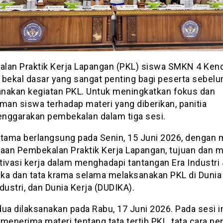
lan Praktik Kerja Lapangan (PKL) siswa SMKN 4 Kend
 bekal dasar yang sangat penting bagi peserta sebel
nakan kegiatan PKL. Untuk meningkatkan fokus dan
an siswa terhadap materi yang diberikan, panitia
nggarakan pembekalan dalam tiga sesi.
rtama berlangsung pada Senin, 15 Juni 2026, dengan 
an Pembekalan Praktik Kerja Lapangan, tujuan dan m
ivasi kerja dalam menghadapi tantangan Era Industri 
tika dan tata krama selama melaksanakan PKL di Dunia
dustri, dan Dunia Kerja (DUDIKA).
ua dilaksanakan pada Rabu, 17 Juni 2026. Pada sesi in
menerima materi tentang tata tertib PKL, tata cara pe