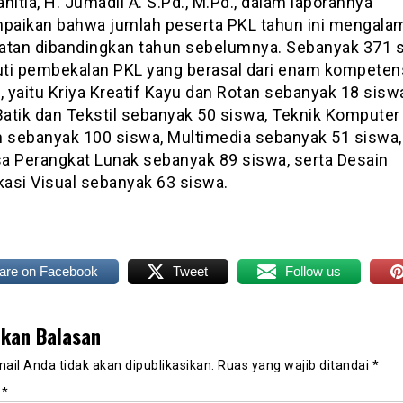
nitia, H. Jumadil A. S.Pd., M.Pd., dalam laporannya
aikan bahwa jumlah peserta PKL tahun ini mengala
atan dibandingkan tahun sebelumnya. Sebanyak 371 
ti pembekalan PKL yang berasal dari enam kompeten
, yaitu Kriya Kreatif Kayu dan Rotan sebanyak 18 siswa
Batik dan Tekstil sebanyak 50 siswa, Teknik Komputer
n sebanyak 100 siswa, Multimedia sebanyak 51 siswa,
a Perangkat Lunak sebanyak 89 siswa, serta Desain
asi Visual sebanyak 63 siswa.
are on Facebook
Tweet
Follow us
lkan Balasan
ail Anda tidak akan dipublikasikan.
Ruas yang wajib ditandai
*
r
*