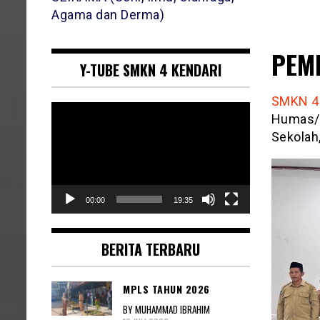
Agama dan Derma)
PEM
Y-TUBE SMKN 4 KENDARI
SMKN 4
Pemutar
Humas/D
Video
Sekolah,
00:00
19:35
BERITA TERBARU
MPLS TAHUN 2026
BY MUHAMMAD IBRAHIM