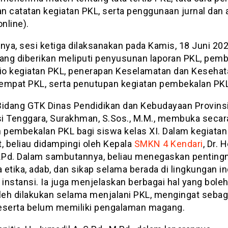
an catatan kegiatan PKL, serta penggunaan jurnal dan
online).
nya, sesi ketiga dilaksanakan pada Kamis, 18 Juni 202
yang diberikan meliputi penyusunan laporan PKL, pem
lio kegiatan PKL, penerapan Keselamatan dan Kesehat
 tempat PKL, serta penutupan kegiatan pembekalan PKL
Bidang GTK Dinas Pendidikan dan Kebudayaan Provins
i Tenggara, Surakhman, S.Sos., M.M., membuka secar
n pembekalan PKL bagi siswa kelas XI. Dalam kegiatan
, beliau didampingi oleh Kepala
SMKN 4 Kendari
, Dr. 
M.Pd. Dalam sambutannya, beliau menegaskan penting
etika, adab, dan sikap selama berada di lingkungan in
instansi. Ia juga menjelaskan berbagai hal yang bole
oleh dilakukan selama menjalani PKL, mengingat sebag
eserta belum memiliki pengalaman magang.