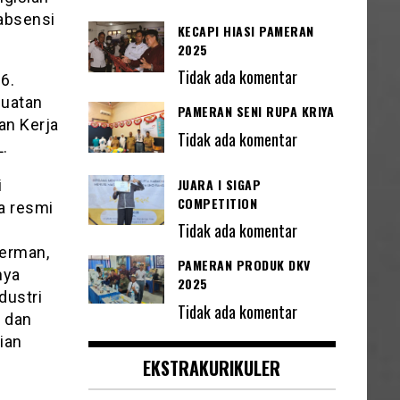
 absensi
KECAPI HIASI PAMERAN
2025
Tidak ada komentar
6.
buatan
PAMERAN SENI RUPA KRIYA
an Kerja
Tidak ada komentar
.
JUARA I SIGAP
i
COMPETITION
a resmi
Tidak ada komentar
Herman,
PAMERAN PRODUK DKV
nya
2025
dustri
Tidak ada komentar
h dan
ian
EKSTRAKURIKULER