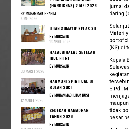
(HARDIKNAS) 2 MEI 2026
jurnal d
BY MUHAMMAD IBRAHIM
daring (
4 MEI 2026
Selanjut
UJIAN SUMATIF KELAS XII
Materi 
BY MURSALIN
portofo
13 APRIL 2026
(K3) di
HALALBIHALAL SETELAH
IDUL FITRI
Kepala 
BY MURSALIN
Sulawes
30 MARET 2026
kegiata
HARMONI SPIRITUAL DI
tersebut
BULAN SUCI
S.Pd., 
BY MUHAMMAD ILHAM NUSI
menjaga 
12 MARET 2026
maupun 
tidak b
SEDEKAH RAMADHAN
TAHUN 2026
besar p
BY MURSALIN