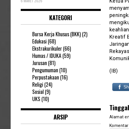
6 MARET 2026
Ketua Pa
menyamp
peningk
KATEGORI
mengiku
keahlian
Bursa Kerja Khusus (BKK)
(2)
Kreatif 
Edukasi
(68)
Jaringa
Ekstrakurikuler
(66)
Rekayas
Humas / IDUKA
(59)
Komunik
Jurusan
(81)
Pengumuman
(10)
(IB)
Perpustakaan
(16)
Religi
(24)
Sh
Sosial
(9)
UKS
(10)
Tingga
ARSIP
Alamat em
Komenta