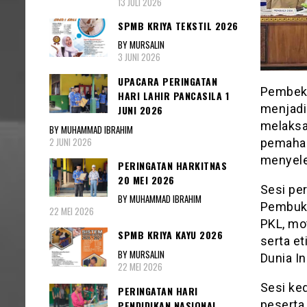
13 JULI 2026
SPMB KRIYA TEKSTIL 2026
BY MURSALIN
3 JUNI 2026
UPACARA PERINGATAN
Pembeka
HARI LAHIR PANCASILA 1
menjadi
JUNI 2026
melaksa
BY MUHAMMAD IBRAHIM
2 JUNI 2026
pemaham
menyele
PERINGATAN HARKITNAS
20 MEI 2026
Sesi pe
BY MUHAMMAD IBRAHIM
Pembuka
22 MEI 2026
PKL, mot
SPMB KRIYA KAYU 2026
serta e
BY MURSALIN
Dunia In
22 MEI 2026
Sesi ked
PERINGATAN HARI
peserta 
PENDIDIKAN NASIONAL