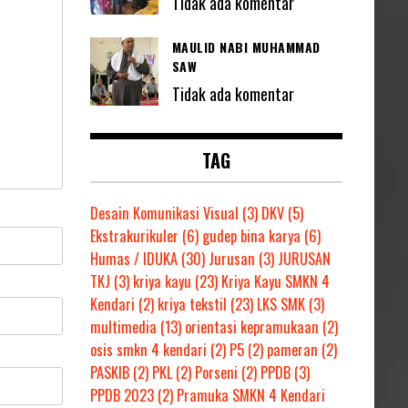
Tidak ada komentar
MAULID NABI MUHAMMAD
SAW
Tidak ada komentar
TAG
Desain Komunikasi Visual
(3)
DKV
(5)
Ekstrakurikuler
(6)
gudep bina karya
(6)
Humas / IDUKA
(30)
Jurusan
(3)
JURUSAN
TKJ
(3)
kriya kayu
(23)
Kriya Kayu SMKN 4
Kendari
(2)
kriya tekstil
(23)
LKS SMK
(3)
multimedia
(13)
orientasi kepramukaan
(2)
osis smkn 4 kendari
(2)
P5
(2)
pameran
(2)
PASKIB
(2)
PKL
(2)
Porseni
(2)
PPDB
(3)
PPDB 2023
(2)
Pramuka SMKN 4 Kendari