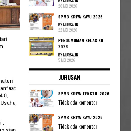
BY MURSALIN
26 MEI 2026
SPMB KRIYA KAYU 2026
BY MURSALIN
22 MEI 2026
ari
PENGUMUMAN KELAS XII
um
2026
BY MURSALIN
5 MEI 2026
JURUSAN
materi
anfaat
SPMB KRIYA TEKSTIL 2026
4.0,
Tidak ada komentar
 Usaha,
SPMB KRIYA KAYU 2026
i,
Tidak ada komentar
ngisian