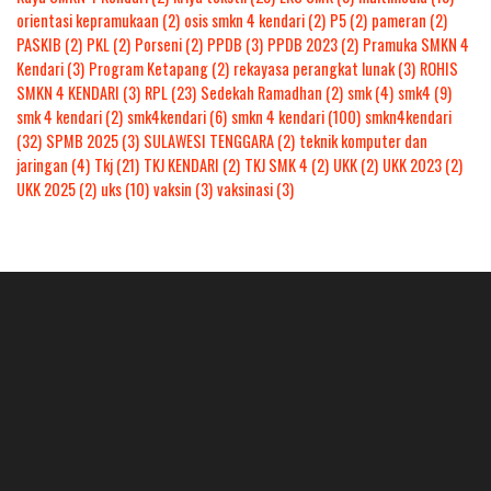
orientasi kepramukaan
(2)
osis smkn 4 kendari
(2)
P5
(2)
pameran
(2)
PASKIB
(2)
PKL
(2)
Porseni
(2)
PPDB
(3)
PPDB 2023
(2)
Pramuka SMKN 4
Kendari
(3)
Program Ketapang
(2)
rekayasa perangkat lunak
(3)
ROHIS
SMKN 4 KENDARI
(3)
RPL
(23)
Sedekah Ramadhan
(2)
smk
(4)
smk4
(9)
smk 4 kendari
(2)
smk4kendari
(6)
smkn 4 kendari
(100)
smkn4kendari
(32)
SPMB 2025
(3)
SULAWESI TENGGARA
(2)
teknik komputer dan
jaringan
(4)
Tkj
(21)
TKJ KENDARI
(2)
TKJ SMK 4
(2)
UKK
(2)
UKK 2023
(2)
UKK 2025
(2)
uks
(10)
vaksin
(3)
vaksinasi
(3)