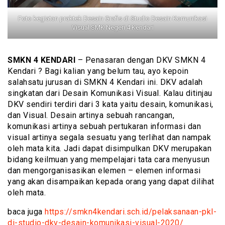
Foto kegiatan praktek Desain Grafis di Studio Desain Komunikasi
Visual SMK Negeri 4 Kendari
SMKN 4 KENDARI
– Penasaran dengan DKV SMKN 4
Kendari ? Bagi kalian yang belum tau, ayo kepoin
salahsatu jurusan di SMKN 4 Kendari ini. DKV adalah
singkatan dari Desain Komunikasi Visual. Kalau ditinjau
DKV sendiri terdiri dari 3 kata yaitu desain, komunikasi,
dan Visual. Desain artinya sebuah rancangan,
komunikasi artinya sebuah pertukaran informasi dan
visual artinya segala sesuatu yang terlihat dan nampak
oleh mata kita. Jadi dapat disimpulkan DKV merupakan
bidang keilmuan yang mempelajari tata cara menyusun
dan mengorganisasikan elemen – elemen informasi
yang akan disampaikan kepada orang yang dapat dilihat
oleh mata.
baca juga
https://smkn4kendari.sch.id/pelaksanaan-pkl-
di-studio-dkv-desain-komunikasi-visual-2020/