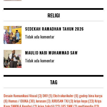
RELIGI
SEDEKAH RAMADHAN TAHUN 2026
Tidak ada komentar
MAULID NABI MUHAMMAD SAW
Tidak ada komentar
TAG
Desain Komunikasi Visual
(3)
DKV
(5)
Ekstrakurikuler
(6)
gudep bina karya
(6)
Humas / IDUKA
(30)
Jurusan
(3)
JURUSAN TKJ
(3)
kriya kayu
(23)
Kriya
Kayu SMKN 4 Kendari
(2)
kriya tekstil
(23)
LKS SMK
(3)
multimedia
(13)