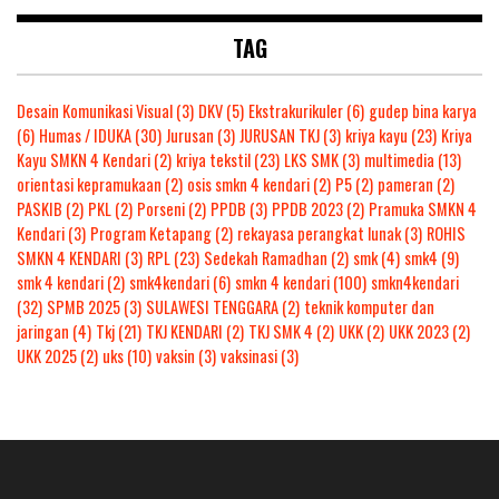
TAG
Desain Komunikasi Visual
(3)
DKV
(5)
Ekstrakurikuler
(6)
gudep bina karya
(6)
Humas / IDUKA
(30)
Jurusan
(3)
JURUSAN TKJ
(3)
kriya kayu
(23)
Kriya
Kayu SMKN 4 Kendari
(2)
kriya tekstil
(23)
LKS SMK
(3)
multimedia
(13)
orientasi kepramukaan
(2)
osis smkn 4 kendari
(2)
P5
(2)
pameran
(2)
PASKIB
(2)
PKL
(2)
Porseni
(2)
PPDB
(3)
PPDB 2023
(2)
Pramuka SMKN 4
Kendari
(3)
Program Ketapang
(2)
rekayasa perangkat lunak
(3)
ROHIS
SMKN 4 KENDARI
(3)
RPL
(23)
Sedekah Ramadhan
(2)
smk
(4)
smk4
(9)
smk 4 kendari
(2)
smk4kendari
(6)
smkn 4 kendari
(100)
smkn4kendari
(32)
SPMB 2025
(3)
SULAWESI TENGGARA
(2)
teknik komputer dan
jaringan
(4)
Tkj
(21)
TKJ KENDARI
(2)
TKJ SMK 4
(2)
UKK
(2)
UKK 2023
(2)
UKK 2025
(2)
uks
(10)
vaksin
(3)
vaksinasi
(3)