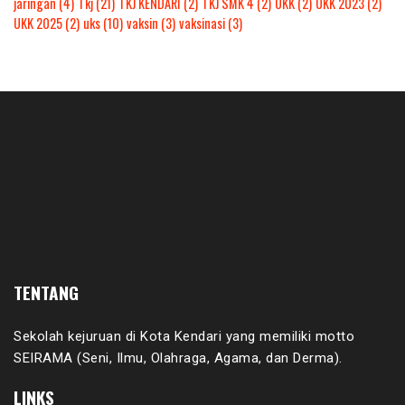
jaringan
(4)
Tkj
(21)
TKJ KENDARI
(2)
TKJ SMK 4
(2)
UKK
(2)
UKK 2023
(2)
UKK 2025
(2)
uks
(10)
vaksin
(3)
vaksinasi
(3)
TENTANG
Sekolah kejuruan di Kota Kendari yang memiliki motto
SEIRAMA (Seni, Ilmu, Olahraga, Agama, dan Derma).
LINKS