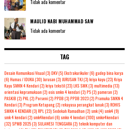
Tidak ada komentar
MAULID NABI MUHAMMAD SAW
Tidak ada komentar
TAG
Desain Komunikasi Visual
(3)
DKV
(5)
Ekstrakurikuler
(6)
gudep bina karya
(6)
Humas / IDUKA
(30)
Jurusan
(3)
JURUSAN TKJ
(3)
kriya kayu
(23)
Kriya
Kayu SMKN 4 Kendari
(2)
kriya tekstil
(23)
LKS SMK
(3)
multimedia
(13)
orientasi kepramukaan
(2)
osis smkn 4 kendari
(2)
P5
(2)
pameran
(2)
PASKIB
(2)
PKL
(2)
Porseni
(2)
PPDB
(3)
PPDB 2023
(2)
Pramuka SMKN 4
Kendari
(3)
Program Ketapang
(2)
rekayasa perangkat lunak
(3)
ROHIS
SMKN 4 KENDARI
(3)
RPL
(23)
Sedekah Ramadhan
(2)
smk
(4)
smk4
(9)
smk 4 kendari
(2)
smk4kendari
(6)
smkn 4 kendari
(100)
smkn4kendari
(32)
SPMB 2025
(3)
SULAWESI TENGGARA
(2)
teknik komputer dan