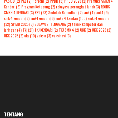
PASKIB
(2)
PKL
(2)
Porseni
(2)
PPDB
(3)
PPDB 2023
(2)
Pramuka SMKN 4
Kendari
(3)
Program Ketapang
(2)
rekayasa perangkat lunak
(3)
ROHIS
SMKN 4 KENDARI
(3)
RPL
(23)
Sedekah Ramadhan
(2)
smk
(4)
smk4
(9)
smk 4 kendari
(2)
smk4kendari
(6)
smkn 4 kendari
(100)
smkn4kendari
(32)
SPMB 2025
(3)
SULAWESI TENGGARA
(2)
teknik komputer dan
jaringan
(4)
Tkj
(21)
TKJ KENDARI
(2)
TKJ SMK 4
(2)
UKK
(2)
UKK 2023
(2)
UKK 2025
(2)
uks
(10)
vaksin
(3)
vaksinasi
(3)
TENTANG