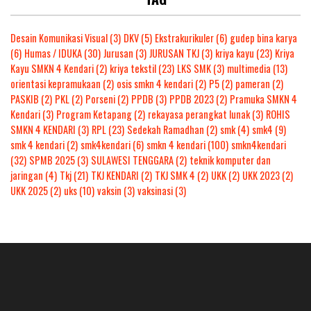
Desain Komunikasi Visual
(3)
DKV
(5)
Ekstrakurikuler
(6)
gudep bina karya
(6)
Humas / IDUKA
(30)
Jurusan
(3)
JURUSAN TKJ
(3)
kriya kayu
(23)
Kriya
Kayu SMKN 4 Kendari
(2)
kriya tekstil
(23)
LKS SMK
(3)
multimedia
(13)
orientasi kepramukaan
(2)
osis smkn 4 kendari
(2)
P5
(2)
pameran
(2)
PASKIB
(2)
PKL
(2)
Porseni
(2)
PPDB
(3)
PPDB 2023
(2)
Pramuka SMKN 4
Kendari
(3)
Program Ketapang
(2)
rekayasa perangkat lunak
(3)
ROHIS
SMKN 4 KENDARI
(3)
RPL
(23)
Sedekah Ramadhan
(2)
smk
(4)
smk4
(9)
smk 4 kendari
(2)
smk4kendari
(6)
smkn 4 kendari
(100)
smkn4kendari
(32)
SPMB 2025
(3)
SULAWESI TENGGARA
(2)
teknik komputer dan
jaringan
(4)
Tkj
(21)
TKJ KENDARI
(2)
TKJ SMK 4
(2)
UKK
(2)
UKK 2023
(2)
UKK 2025
(2)
uks
(10)
vaksin
(3)
vaksinasi
(3)