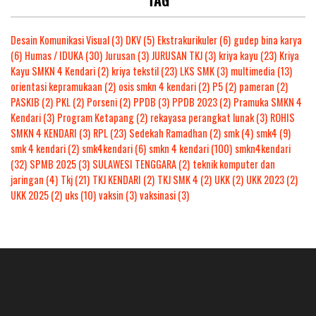
Desain Komunikasi Visual
(3)
DKV
(5)
Ekstrakurikuler
(6)
gudep bina karya
(6)
Humas / IDUKA
(30)
Jurusan
(3)
JURUSAN TKJ
(3)
kriya kayu
(23)
Kriya
Kayu SMKN 4 Kendari
(2)
kriya tekstil
(23)
LKS SMK
(3)
multimedia
(13)
orientasi kepramukaan
(2)
osis smkn 4 kendari
(2)
P5
(2)
pameran
(2)
PASKIB
(2)
PKL
(2)
Porseni
(2)
PPDB
(3)
PPDB 2023
(2)
Pramuka SMKN 4
Kendari
(3)
Program Ketapang
(2)
rekayasa perangkat lunak
(3)
ROHIS
SMKN 4 KENDARI
(3)
RPL
(23)
Sedekah Ramadhan
(2)
smk
(4)
smk4
(9)
smk 4 kendari
(2)
smk4kendari
(6)
smkn 4 kendari
(100)
smkn4kendari
(32)
SPMB 2025
(3)
SULAWESI TENGGARA
(2)
teknik komputer dan
jaringan
(4)
Tkj
(21)
TKJ KENDARI
(2)
TKJ SMK 4
(2)
UKK
(2)
UKK 2023
(2)
UKK 2025
(2)
uks
(10)
vaksin
(3)
vaksinasi
(3)