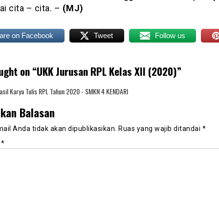
 cita – cita. –
(MJ)
are on Facebook
Tweet
Follow us
ught on “
UKK Jurusan RPL Kelas XII (2020)
”
asil Karya Tulis RPL Tahun 2020 - SMKN 4 KENDARI
lkan Balasan
ail Anda tidak akan dipublikasikan.
Ruas yang wajib ditandai
*
r
*