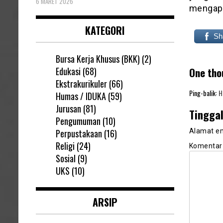
6 MARET 2026
mengapai
KATEGORI
Sh
Bursa Kerja Khusus (BKK)
(2)
One tho
Edukasi
(68)
Ekstrakurikuler
(66)
Ping-balik:
H
Humas / IDUKA
(59)
Jurusan
(81)
Tingga
Pengumuman
(10)
Perpustakaan
(16)
Alamat em
Religi
(24)
Komenta
Sosial
(9)
UKS
(10)
ARSIP