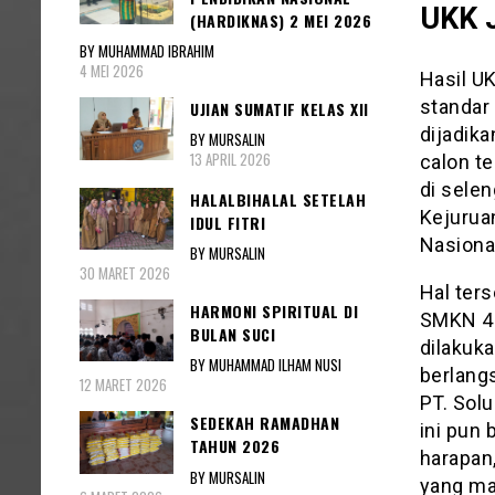
UKK J
(HARDIKNAS) 2 MEI 2026
BY MUHAMMAD IBRAHIM
4 MEI 2026
Hasil UK
standar 
UJIAN SUMATIF KELAS XII
dijadik
BY MURSALIN
13 APRIL 2026
calon te
di sele
HALALBIHALAL SETELAH
Kejurua
IDUL FITRI
Nasiona
BY MURSALIN
30 MARET 2026
Hal ters
HARMONI SPIRITUAL DI
SMKN 4 
BULAN SUCI
dilakuk
BY MUHAMMAD ILHAM NUSI
berlang
12 MARET 2026
PT. Solu
SEDEKAH RAMADHAN
ini pun
TAHUN 2026
harapan
BY MURSALIN
yang ma