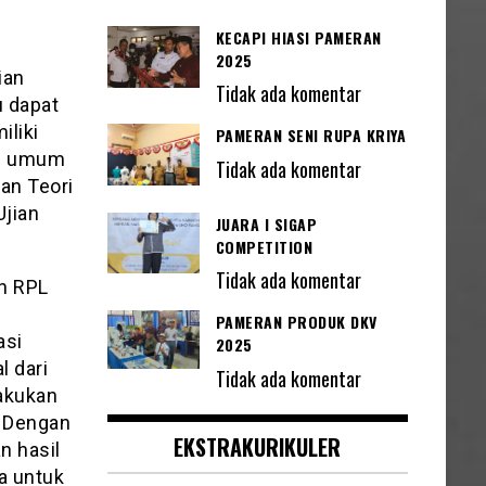
KECAPI HIASI PAMERAN
2025
ian
Tidak ada komentar
u dapat
iliki
PAMERAN SENI RUPA KRIYA
ang umum
Tidak ada komentar
an Teori
Ujian
JUARA I SIGAP
COMPETITION
Tidak ada komentar
an RPL
PAMERAN PRODUK DKV
asi
2025
 dari
Tidak ada komentar
lakukan
. Dengan
EKSTRAKURIKULER
n hasil
a untuk