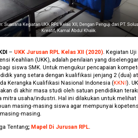
: Suasana Kegiatan UKK RPL Kelas XII, Dengan Penguji dari PT. Solu
Kreatif, Kamal Abdul Khalik.
KDI
–
UKK Jurusan RPL Kelas XII (2020)
. Kegiatan Uji
nsi Keahlian (UKK), adalah penilaian yang diselengga
bagi siswa SMK. Untuk mengukur pencapaian kompet
didik yang setara dengan kualifikasi jenjang 2 (dua) a
ada Kerangka Kualifikasi Nasional Indonesia (
KKNI
). U
akan di akhir masa studi oleh satuan pendidikan terak
mitra usaha/industri. Hal ini dilakukan untuk melihat
an masing-masing siswa agar mempunyai kopetens
 masing-masing.
ga Tentang
;
Mapel Di Jurusan RPL
.