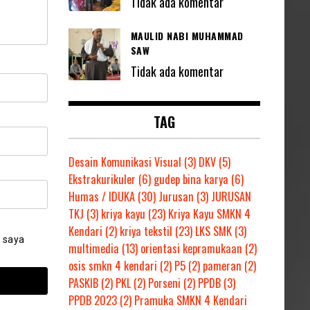
Tidak ada komentar
MAULID NABI MUHAMMAD
SAW
Tidak ada komentar
TAG
Desain Komunikasi Visual
(3)
DKV
(5)
Ekstrakurikuler
(6)
gudep bina karya
(6)
Humas / IDUKA
(30)
Jurusan
(3)
JURUSAN
TKJ
(3)
kriya kayu
(23)
Kriya Kayu SMKN 4
Kendari
(2)
kriya tekstil
(23)
LKS SMK
(3)
 saya
multimedia
(13)
orientasi kepramukaan
(2)
osis smkn 4 kendari
(2)
P5
(2)
pameran
(2)
PASKIB
(2)
PKL
(2)
Porseni
(2)
PPDB
(3)
PPDB 2023
(2)
Pramuka SMKN 4 Kendari