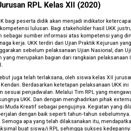
urusan RPL Kelas XII (2020)
K bagi peserta didik akan menjadi indikator ketercapa
kompetensi lulusan. Bagi stakeholder hasil UKK justr
an sebagai sumber informasi atas kompetensi yang dim
naga kerja. UKK terdiri dari Ujian Praktik Kejuruan y
nggarakan sebelum pelaksanaan Ujian Nasional, dan Uji
n yang merupakan bagian dari rangkaian pelaksanaan 
l.
ebut juga telah terlaksana, oleh siswa kelas XII jurus
Kendari. Berdasarkan ketetapan pelaksanaan UKK ini
an sesuai penjadwalan. Melalui Tim RPL yang mengaw
sungnya UKK. Dan dengan menghadirkan pihak external
si Muda Kreatif sebagai pengujinya. Kegiatan yang di
 berjalan dengan baik seperti tahun-tahun sebelumnya
, Semoga apa yang telah dilaksanakan itu, mendapatka
ksimal buat siswa/i RPL sehingga sukses kedepanny