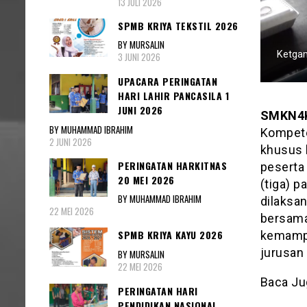
13 JULI 2026
SPMB KRIYA TEKSTIL 2026
BY MURSALIN
Ketgam
3 JUNI 2026
UPACARA PERINGATAN
HARI LAHIR PANCASILA 1
JUNI 2026
SMKN4
BY MUHAMMAD IBRAHIM
Kompete
2 JUNI 2026
khusus 
PERINGATAN HARKITNAS
peserta 
20 MEI 2026
(tiga) p
BY MUHAMMAD IBRAHIM
dilaksan
22 MEI 2026
bersama 
SPMB KRIYA KAYU 2026
kemampu
jurusan
BY MURSALIN
22 MEI 2026
Baca Ju
PERINGATAN HARI
PENDIDIKAN NASIONAL