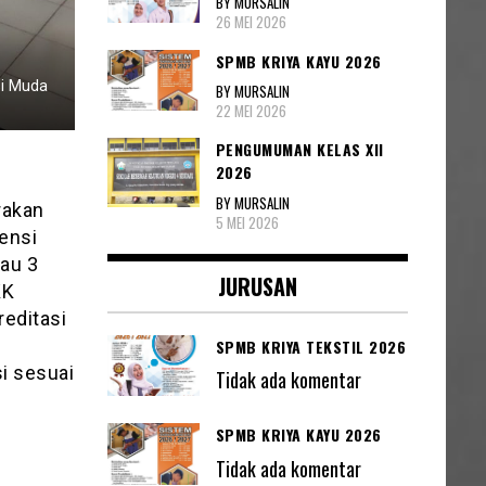
BY MURSALIN
26 MEI 2026
SPMB KRIYA KAYU 2026
si Muda
BY MURSALIN
22 MEI 2026
PENGUMUMAN KELAS XII
2026
BY MURSALIN
rakan
5 MEI 2026
ensi
tau 3
JURUSAN
KK
reditasi
SPMB KRIYA TEKSTIL 2026
i sesuai
Tidak ada komentar
SPMB KRIYA KAYU 2026
Tidak ada komentar