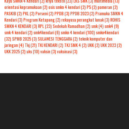
Kayu SMKN 4 Kendari
(2)
kriya tekstil
(23)
LKS SMK
(3)
multimedia
(13)
orientasi kepramukaan
(2)
osis smkn 4 kendari
(2)
P5
(2)
pameran
(2)
PASKIB
(2)
PKL
(2)
Porseni
(2)
PPDB
(3)
PPDB 2023
(2)
Pramuka SMKN 4
Kendari
(3)
Program Ketapang
(2)
rekayasa perangkat lunak
(3)
ROHIS
SMKN 4 KENDARI
(3)
RPL
(23)
Sedekah Ramadhan
(2)
smk
(4)
smk4
(9)
smk 4 kendari
(2)
smk4kendari
(6)
smkn 4 kendari
(100)
smkn4kendari
(32)
SPMB 2025
(3)
SULAWESI TENGGARA
(2)
teknik komputer dan
jaringan
(4)
Tkj
(21)
TKJ KENDARI
(2)
TKJ SMK 4
(2)
UKK
(2)
UKK 2023
(2)
UKK 2025
(2)
uks
(10)
vaksin
(3)
vaksinasi
(3)