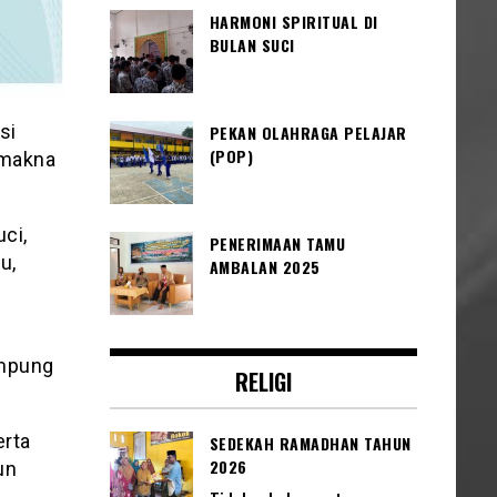
HARMONI SPIRITUAL DI
BULAN SUCI
si
PEKAN OLAHRAGA PELAJAR
(POP)
rmakna
ci,
PENERIMAAN TAMU
u,
AMBALAN 2025
ampung
RELIGI
erta
SEDEKAH RAMADHAN TAHUN
2026
un