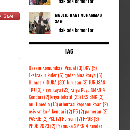
Tidak ada komentar
MAULID NABI MUHAMMAD
Save
SAW
Tidak ada komentar
TAG
Desain Komunikasi Visual
(3)
DKV
(5)
Ekstrakurikuler
(6)
gudep bina karya
(6)
Humas / IDUKA
(30)
Jurusan
(3)
JURUSAN
TKJ
(3)
kriya kayu
(23)
Kriya Kayu SMKN 4
Kendari
(2)
kriya tekstil
(23)
LKS SMK
(3)
multimedia
(13)
orientasi kepramukaan
(2)
osis smkn 4 kendari
(2)
P5
(2)
pameran
(2)
PASKIB
(2)
PKL
(2)
Porseni
(2)
PPDB
(3)
PPDB 2023
(2)
Pramuka SMKN 4 Kendari