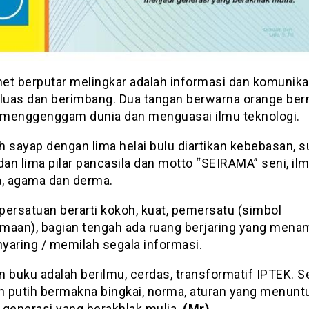
et berputar melingkar adalah informasi dan komunika
 luas dan berimbang. Dua tangan berwarna orange be
menggenggam dunia dan menguasai ilmu teknologi.
 sayap dengan lima helai bulu diartikan kebebasan, su
dan lima pilar pancasila dan motto “SEIRAMA” seni, ilm
a, agama dan derma.
persatuan berarti kokoh, kuat, pemersatu (simbol
maan), bagian tengah ada ruang berjaring yang men
yaring / memilah segala informasi.
 buku adalah berilmu, cerdas, transformatif IPTEK. S
an putih bermakna bingkai, norma, aturan yang menunt
 generasi yang berakhlak mulia.
(Mr)