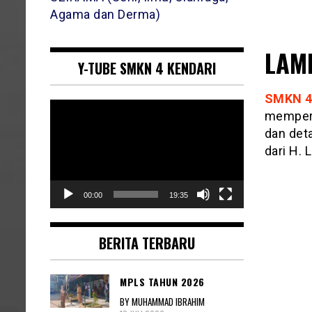
Agama dan Derma)
LAM
Y-TUBE SMKN 4 KENDARI
SMKN 4
Pemutar
memperb
Video
dan deta
dari H. L
00:00
19:35
BERITA TERBARU
MPLS TAHUN 2026
BY MUHAMMAD IBRAHIM