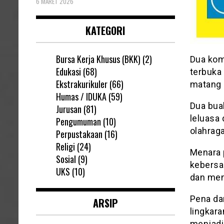
6 MARET 2026
KATEGORI
Bursa Kerja Khusus (BKK)
(2)
Dua kom
Edukasi
(68)
terbuka
Ekstrakurikuler
(66)
matang 
Humas / IDUKA
(59)
Dua buah
Jurusan
(81)
leluasa 
Pengumuman
(10)
olahrag
Perpustakaan
(16)
Religi
(24)
Menara 
Sosial
(9)
kebersa
UKS
(10)
dan men
Pena dan
ARSIP
lingkar
menjadi