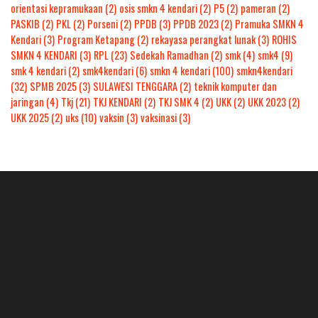
orientasi kepramukaan
(2)
osis smkn 4 kendari
(2)
P5
(2)
pameran
(2)
PASKIB
(2)
PKL
(2)
Porseni
(2)
PPDB
(3)
PPDB 2023
(2)
Pramuka SMKN 4
Kendari
(3)
Program Ketapang
(2)
rekayasa perangkat lunak
(3)
ROHIS
SMKN 4 KENDARI
(3)
RPL
(23)
Sedekah Ramadhan
(2)
smk
(4)
smk4
(9)
smk 4 kendari
(2)
smk4kendari
(6)
smkn 4 kendari
(100)
smkn4kendari
(32)
SPMB 2025
(3)
SULAWESI TENGGARA
(2)
teknik komputer dan
jaringan
(4)
Tkj
(21)
TKJ KENDARI
(2)
TKJ SMK 4
(2)
UKK
(2)
UKK 2023
(2)
UKK 2025
(2)
uks
(10)
vaksin
(3)
vaksinasi
(3)