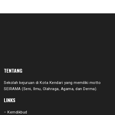
TENTANG
Sekolah kejuruan di Kota Kendari yang memiliki motto
SEIRAMA (Seni, Ilmu, Olahraga, Agama, dan Derma).
LINKS
– Kemdikbud