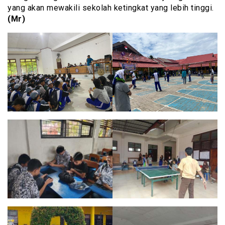
yang akan mewakili sekolah ketingkat yang lebih tinggi.
(Mr)