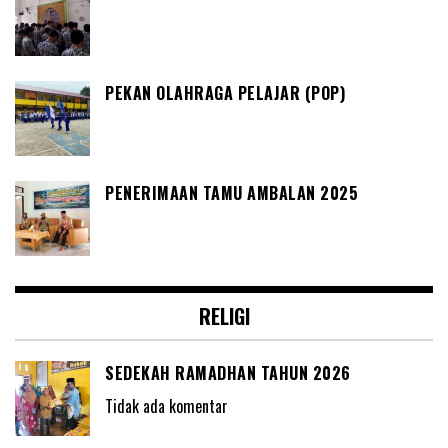
PEKAN OLAHRAGA PELAJAR (POP)
PENERIMAAN TAMU AMBALAN 2025
RELIGI
SEDEKAH RAMADHAN TAHUN 2026
Tidak ada komentar