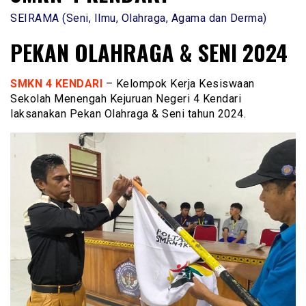
SEIRAMA (Seni, Ilmu, Olahraga, Agama dan Derma)
PEKAN OLAHRAGA & SENI 2024
SMKN 4 KENDARI
– Kelompok Kerja Kesiswaan
Sekolah Menengah Kejuruan Negeri 4 Kendari
laksanakan Pekan Olahraga & Seni tahun 2024.