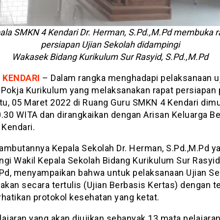
ala SMKN 4 Kendari Dr. Herman, S.Pd.,M.Pd membuka r
persiapan Ujian Sekolah didampingi
Wakasek Bidang Kurikulum Sur Rasyid, S.Pd.,M.Pd
 KENDARI
– Dalam rangka menghadapi pelaksanaan u
 Pokja Kurikulum yang melaksanakan rapat persiapan
btu, 05 Maret 2022 di Ruang Guru SMKN 4 Kendari dimu
0.30 WITA dan dirangkaikan dengan Arisan Keluarga B
Kendari.
ambutannya Kepala Sekolah Dr. Herman, S.Pd.,M.Pd y
ngi Wakil Kepala Sekolah Bidang Kurikulum Sur Rasyid
.Pd, menyampaikan bahwa untuk pelaksanaan Ujian Se
akan secara tertulis (Ujian Berbasis Kertas) dengan t
atikan protokol kesehatan yang ketat.
lajaran yang akan diujikan sebanyak 13 mata pelajara