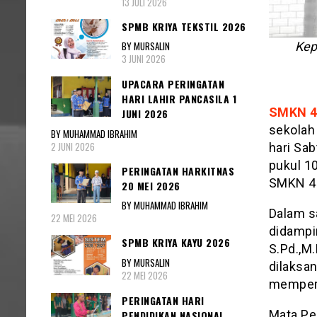
13 JULI 2026
SPMB KRIYA TEKSTIL 2026
BY MURSALIN
Kep
3 JUNI 2026
UPACARA PERINGATAN
HARI LAHIR PANCASILA 1
SMKN 4
JUNI 2026
sekolah
BY MUHAMMAD IBRAHIM
2 JUNI 2026
hari Sa
pukul 1
PERINGATAN HARKITNAS
SMKN 4 
20 MEI 2026
BY MUHAMMAD IBRAHIM
Dalam s
22 MEI 2026
didampi
SPMB KRIYA KAYU 2026
S.Pd.,M
BY MURSALIN
dilaksan
22 MEI 2026
memperh
PERINGATAN HARI
Mata Pe
PENDIDIKAN NASIONAL