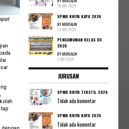
BY MURSALIN
26 MEI 2026
SPMB KRIYA KAYU 2026
apat
BY MURSALIN
22 MEI 2026
PENGUMUMAN KELAS XII
jian
2026
 pada
BY MURSALIN
5 MEI 2026
lai
esar
JURUSAN
ang
SPMB KRIYA TEKSTIL 2026
,
Tidak ada komentar
kolah
etap
SPMB KRIYA KAYU 2026
Tidak ada komentar
n dengan