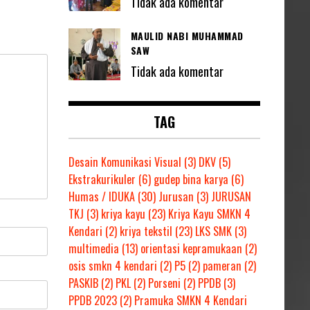
Tidak ada komentar
MAULID NABI MUHAMMAD
SAW
Tidak ada komentar
TAG
Desain Komunikasi Visual
(3)
DKV
(5)
Ekstrakurikuler
(6)
gudep bina karya
(6)
Humas / IDUKA
(30)
Jurusan
(3)
JURUSAN
TKJ
(3)
kriya kayu
(23)
Kriya Kayu SMKN 4
Kendari
(2)
kriya tekstil
(23)
LKS SMK
(3)
multimedia
(13)
orientasi kepramukaan
(2)
osis smkn 4 kendari
(2)
P5
(2)
pameran
(2)
PASKIB
(2)
PKL
(2)
Porseni
(2)
PPDB
(3)
PPDB 2023
(2)
Pramuka SMKN 4 Kendari