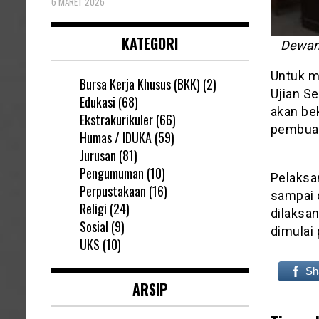
6 MARET 2026
KATEGORI
Dewan 
Untuk m
Bursa Kerja Khusus (BKK)
(2)
Ujian S
Edukasi
(68)
akan be
Ekstrakurikuler
(66)
pembuat
Humas / IDUKA
(59)
Jurusan
(81)
Pengumuman
(10)
Pelaksa
Perpustakaan
(16)
sampai 
Religi
(24)
dilaksa
Sosial
(9)
dimulai
UKS
(10)
Sh
ARSIP