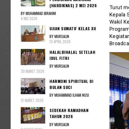
(HARDIKNAS) 2 MEI 2026
Turut m
BY MUHAMMAD IBRAHIM
Kepala 
4 MEI 2026
Wakil K
UJIAN SUMATIF KELAS XII
Program
Kegiata
BY MURSALIN
13 APRIL 2026
Broadca
HALALBIHALAL SETELAH
IDUL FITRI
BY MURSALIN
30 MARET 2026
HARMONI SPIRITUAL DI
BULAN SUCI
BY MUHAMMAD ILHAM NUSI
12 MARET 2026
SEDEKAH RAMADHAN
TAHUN 2026
BY MURSALIN