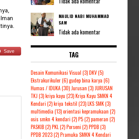
Tidak ada komentar
nya,
MAULID NABI MUHAMMAD
filman
SAW
tinya.
Tidak ada komentar
Save
TAG
Desain Komunikasi Visual
(3)
DKV
(5)
Ekstrakurikuler
(6)
gudep bina karya
(6)
Humas / IDUKA
(30)
Jurusan
(3)
JURUSAN
TKJ
(3)
kriya kayu
(23)
Kriya Kayu SMKN 4
Kendari
(2)
kriya tekstil
(23)
LKS SMK
(3)
multimedia
(13)
orientasi kepramukaan
(2)
osis smkn 4 kendari
(2)
P5
(2)
pameran
(2)
PASKIB
(2)
PKL
(2)
Porseni
(2)
PPDB
(3)
PPDB 2023
(2)
Pramuka SMKN 4 Kendari