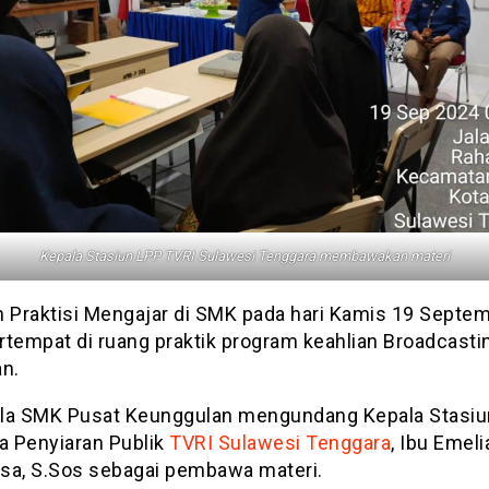
Kepala Stasiun LPP TVRI Sulawesi Tenggara membawakan materi
n Praktisi Mengajar di SMK pada hari Kamis 19 Septe
rtempat di ruang praktik program keahlian Broadcasti
an.
la SMK Pusat Keunggulan mengundang Kepala Stasiu
 Penyiaran Publik
TVRI Sulawesi Tenggara
, Ibu Emeli
sa, S.Sos sebagai pembawa materi.