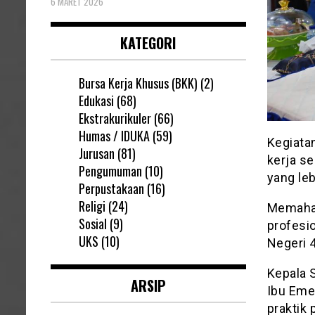
6 MARET 2026
KATEGORI
Bursa Kerja Khusus (BKK)
(2)
Edukasi
(68)
Ekstrakurikuler
(66)
Humas / IDUKA
(59)
Kegiata
Jurusan
(81)
kerja s
Pengumuman
(10)
yang leb
Perpustakaan
(16)
Religi
(24)
Memaham
Sosial
(9)
profesi
UKS
(10)
Negeri 4
Kepala 
ARSIP
Ibu Eme
praktik 