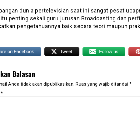
angan dunia pertelevisian saat ini sangat pesat ucap
itu penting sekali guru jurusan Broadcasting dan per
atkan pengetahuannya baik secara teori maupun prak
are on Facebook
Tweet
Follow us
lkan Balasan
ail Anda tidak akan dipublikasikan.
Ruas yang wajib ditandai
*
r
*