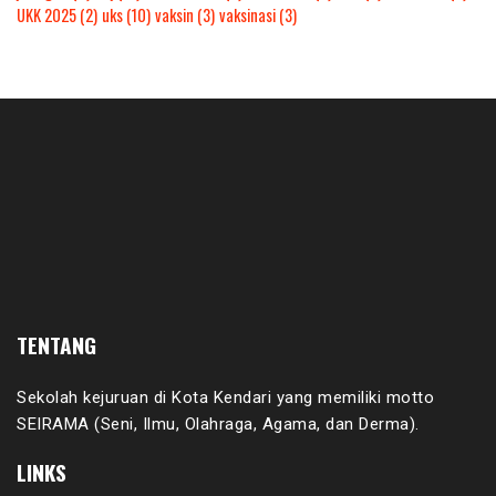
UKK 2025
(2)
uks
(10)
vaksin
(3)
vaksinasi
(3)
TENTANG
Sekolah kejuruan di Kota Kendari yang memiliki motto
SEIRAMA (Seni, Ilmu, Olahraga, Agama, dan Derma).
LINKS