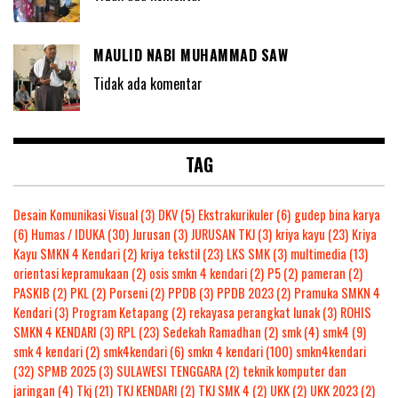
MAULID NABI MUHAMMAD SAW
Tidak ada komentar
TAG
Desain Komunikasi Visual
(3)
DKV
(5)
Ekstrakurikuler
(6)
gudep bina karya
(6)
Humas / IDUKA
(30)
Jurusan
(3)
JURUSAN TKJ
(3)
kriya kayu
(23)
Kriya
Kayu SMKN 4 Kendari
(2)
kriya tekstil
(23)
LKS SMK
(3)
multimedia
(13)
orientasi kepramukaan
(2)
osis smkn 4 kendari
(2)
P5
(2)
pameran
(2)
PASKIB
(2)
PKL
(2)
Porseni
(2)
PPDB
(3)
PPDB 2023
(2)
Pramuka SMKN 4
Kendari
(3)
Program Ketapang
(2)
rekayasa perangkat lunak
(3)
ROHIS
SMKN 4 KENDARI
(3)
RPL
(23)
Sedekah Ramadhan
(2)
smk
(4)
smk4
(9)
smk 4 kendari
(2)
smk4kendari
(6)
smkn 4 kendari
(100)
smkn4kendari
(32)
SPMB 2025
(3)
SULAWESI TENGGARA
(2)
teknik komputer dan
jaringan
(4)
Tkj
(21)
TKJ KENDARI
(2)
TKJ SMK 4
(2)
UKK
(2)
UKK 2023
(2)