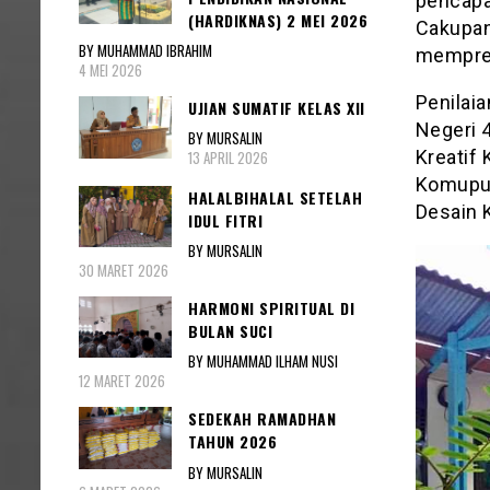
pencapa
(HARDIKNAS) 2 MEI 2026
Cakupan 
BY MUHAMMAD IBRAHIM
mempres
4 MEI 2026
Penilaia
UJIAN SUMATIF KELAS XII
Negeri 4
BY MURSALIN
Kreatif 
13 APRIL 2026
Komuput
HALALBIHALAL SETELAH
Desain 
IDUL FITRI
BY MURSALIN
30 MARET 2026
HARMONI SPIRITUAL DI
BULAN SUCI
BY MUHAMMAD ILHAM NUSI
12 MARET 2026
SEDEKAH RAMADHAN
TAHUN 2026
BY MURSALIN