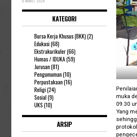
6 MARET 2026
KATEGORI
Bursa Kerja Khusus (BKK)
(2)
Edukasi
(68)
Ekstrakurikuler
(66)
Humas / IDUKA
(59)
Jurusan
(81)
Pengumuman
(10)
Perpustakaan
(16)
Penilaia
Religi
(24)
muka den
Sosial
(9)
09.30 un
UKS
(10)
Yang me
sehingg
ARSIP
protoko
pengece