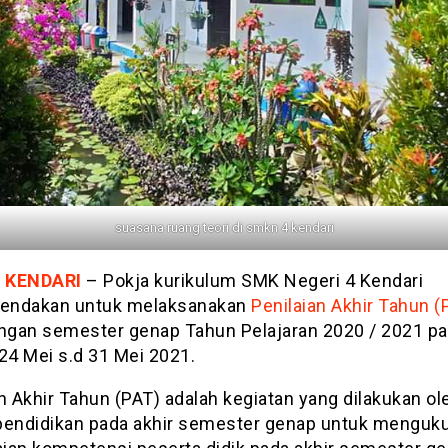
suasana ruang teori di smkn 4 kendari
 KENDARI
– Pokja kurikulum SMK Negeri 4 Kendari
endakan untuk melaksanakan
Penilaian Akhir Tahun (
angan semester genap Tahun Pelajaran 2020 / 2021 p
24 Mei s.d 31 Mei 2021.
n Akhir Tahun (PAT) adalah kegiatan yang dilakukan ol
pendidikan pada akhir semester genap untuk menguk