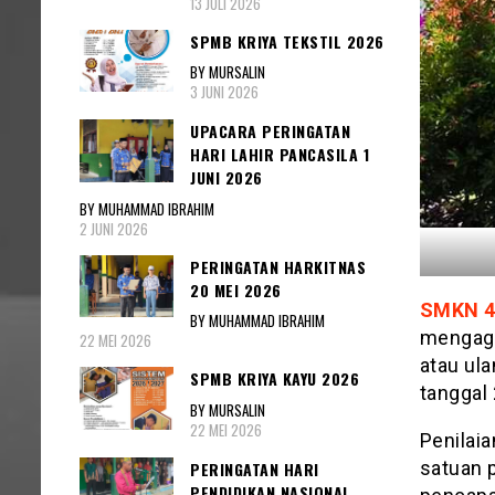
13 JULI 2026
SPMB KRIYA TEKSTIL 2026
BY MURSALIN
3 JUNI 2026
UPACARA PERINGATAN
HARI LAHIR PANCASILA 1
JUNI 2026
BY MUHAMMAD IBRAHIM
2 JUNI 2026
PERINGATAN HARKITNAS
20 MEI 2026
SMKN 4
BY MUHAMMAD IBRAHIM
mengag
22 MEI 2026
atau ul
SPMB KRIYA KAYU 2026
tanggal 
BY MURSALIN
22 MEI 2026
Penilaia
satuan 
PERINGATAN HARI
PENDIDIKAN NASIONAL