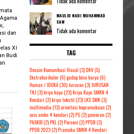
Tidak ada komentar
 mata
MAULID NABI MUHAMMAD
n Agama
SAW
i,
Tidak ada komentar
asi dan
m
elas XI
TAG
an Budi
dan
Desain Komunikasi Visual
(3)
DKV
(5)
Ekstrakurikuler
(6)
gudep bina karya
(6)
Humas / IDUKA
(30)
Jurusan
(3)
JURUSAN
TKJ
(3)
kriya kayu
(23)
Kriya Kayu SMKN 4
Kendari
(2)
kriya tekstil
(23)
LKS SMK
(3)
multimedia
(13)
orientasi kepramukaan
(2)
osis smkn 4 kendari
(2)
P5
(2)
pameran
(2)
PASKIB
(2)
PKL
(2)
Porseni
(2)
PPDB
(3)
PPDB 2023
(2)
Pramuka SMKN 4 Kendari