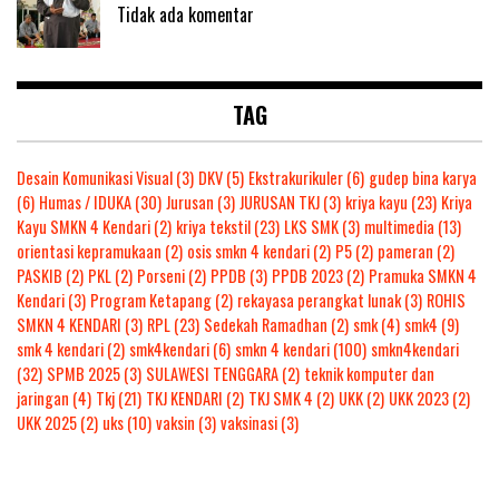
Tidak ada komentar
TAG
Desain Komunikasi Visual
(3)
DKV
(5)
Ekstrakurikuler
(6)
gudep bina karya
(6)
Humas / IDUKA
(30)
Jurusan
(3)
JURUSAN TKJ
(3)
kriya kayu
(23)
Kriya
Kayu SMKN 4 Kendari
(2)
kriya tekstil
(23)
LKS SMK
(3)
multimedia
(13)
orientasi kepramukaan
(2)
osis smkn 4 kendari
(2)
P5
(2)
pameran
(2)
PASKIB
(2)
PKL
(2)
Porseni
(2)
PPDB
(3)
PPDB 2023
(2)
Pramuka SMKN 4
Kendari
(3)
Program Ketapang
(2)
rekayasa perangkat lunak
(3)
ROHIS
SMKN 4 KENDARI
(3)
RPL
(23)
Sedekah Ramadhan
(2)
smk
(4)
smk4
(9)
smk 4 kendari
(2)
smk4kendari
(6)
smkn 4 kendari
(100)
smkn4kendari
(32)
SPMB 2025
(3)
SULAWESI TENGGARA
(2)
teknik komputer dan
jaringan
(4)
Tkj
(21)
TKJ KENDARI
(2)
TKJ SMK 4
(2)
UKK
(2)
UKK 2023
(2)
UKK 2025
(2)
uks
(10)
vaksin
(3)
vaksinasi
(3)