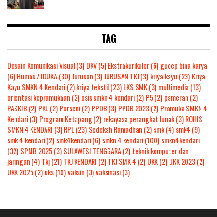
TAG
Desain Komunikasi Visual
(3)
DKV
(5)
Ekstrakurikuler
(6)
gudep bina karya
(6)
Humas / IDUKA
(30)
Jurusan
(3)
JURUSAN TKJ
(3)
kriya kayu
(23)
Kriya
Kayu SMKN 4 Kendari
(2)
kriya tekstil
(23)
LKS SMK
(3)
multimedia
(13)
orientasi kepramukaan
(2)
osis smkn 4 kendari
(2)
P5
(2)
pameran
(2)
PASKIB
(2)
PKL
(2)
Porseni
(2)
PPDB
(3)
PPDB 2023
(2)
Pramuka SMKN 4
Kendari
(3)
Program Ketapang
(2)
rekayasa perangkat lunak
(3)
ROHIS
SMKN 4 KENDARI
(3)
RPL
(23)
Sedekah Ramadhan
(2)
smk
(4)
smk4
(9)
smk 4 kendari
(2)
smk4kendari
(6)
smkn 4 kendari
(100)
smkn4kendari
(32)
SPMB 2025
(3)
SULAWESI TENGGARA
(2)
teknik komputer dan
jaringan
(4)
Tkj
(21)
TKJ KENDARI
(2)
TKJ SMK 4
(2)
UKK
(2)
UKK 2023
(2)
UKK 2025
(2)
uks
(10)
vaksin
(3)
vaksinasi
(3)