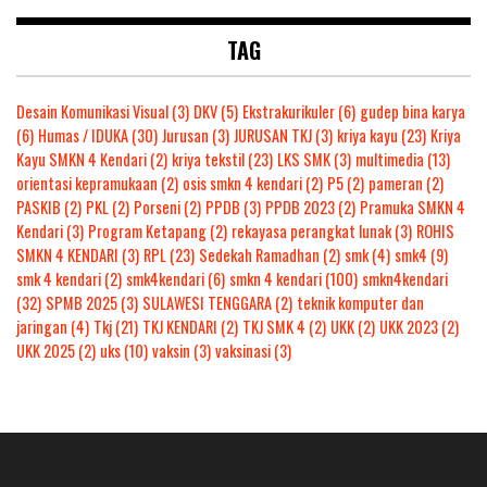
TAG
Desain Komunikasi Visual
(3)
DKV
(5)
Ekstrakurikuler
(6)
gudep bina karya
(6)
Humas / IDUKA
(30)
Jurusan
(3)
JURUSAN TKJ
(3)
kriya kayu
(23)
Kriya
Kayu SMKN 4 Kendari
(2)
kriya tekstil
(23)
LKS SMK
(3)
multimedia
(13)
orientasi kepramukaan
(2)
osis smkn 4 kendari
(2)
P5
(2)
pameran
(2)
PASKIB
(2)
PKL
(2)
Porseni
(2)
PPDB
(3)
PPDB 2023
(2)
Pramuka SMKN 4
Kendari
(3)
Program Ketapang
(2)
rekayasa perangkat lunak
(3)
ROHIS
SMKN 4 KENDARI
(3)
RPL
(23)
Sedekah Ramadhan
(2)
smk
(4)
smk4
(9)
smk 4 kendari
(2)
smk4kendari
(6)
smkn 4 kendari
(100)
smkn4kendari
(32)
SPMB 2025
(3)
SULAWESI TENGGARA
(2)
teknik komputer dan
jaringan
(4)
Tkj
(21)
TKJ KENDARI
(2)
TKJ SMK 4
(2)
UKK
(2)
UKK 2023
(2)
UKK 2025
(2)
uks
(10)
vaksin
(3)
vaksinasi
(3)