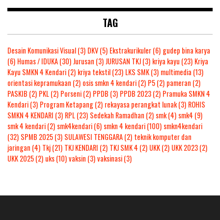
TAG
Desain Komunikasi Visual
(3)
DKV
(5)
Ekstrakurikuler
(6)
gudep bina karya
(6)
Humas / IDUKA
(30)
Jurusan
(3)
JURUSAN TKJ
(3)
kriya kayu
(23)
Kriya
Kayu SMKN 4 Kendari
(2)
kriya tekstil
(23)
LKS SMK
(3)
multimedia
(13)
orientasi kepramukaan
(2)
osis smkn 4 kendari
(2)
P5
(2)
pameran
(2)
PASKIB
(2)
PKL
(2)
Porseni
(2)
PPDB
(3)
PPDB 2023
(2)
Pramuka SMKN 4
Kendari
(3)
Program Ketapang
(2)
rekayasa perangkat lunak
(3)
ROHIS
SMKN 4 KENDARI
(3)
RPL
(23)
Sedekah Ramadhan
(2)
smk
(4)
smk4
(9)
smk 4 kendari
(2)
smk4kendari
(6)
smkn 4 kendari
(100)
smkn4kendari
(32)
SPMB 2025
(3)
SULAWESI TENGGARA
(2)
teknik komputer dan
jaringan
(4)
Tkj
(21)
TKJ KENDARI
(2)
TKJ SMK 4
(2)
UKK
(2)
UKK 2023
(2)
UKK 2025
(2)
uks
(10)
vaksin
(3)
vaksinasi
(3)