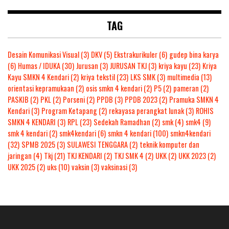
TAG
Desain Komunikasi Visual
(3)
DKV
(5)
Ekstrakurikuler
(6)
gudep bina karya
(6)
Humas / IDUKA
(30)
Jurusan
(3)
JURUSAN TKJ
(3)
kriya kayu
(23)
Kriya
Kayu SMKN 4 Kendari
(2)
kriya tekstil
(23)
LKS SMK
(3)
multimedia
(13)
orientasi kepramukaan
(2)
osis smkn 4 kendari
(2)
P5
(2)
pameran
(2)
PASKIB
(2)
PKL
(2)
Porseni
(2)
PPDB
(3)
PPDB 2023
(2)
Pramuka SMKN 4
Kendari
(3)
Program Ketapang
(2)
rekayasa perangkat lunak
(3)
ROHIS
SMKN 4 KENDARI
(3)
RPL
(23)
Sedekah Ramadhan
(2)
smk
(4)
smk4
(9)
smk 4 kendari
(2)
smk4kendari
(6)
smkn 4 kendari
(100)
smkn4kendari
(32)
SPMB 2025
(3)
SULAWESI TENGGARA
(2)
teknik komputer dan
jaringan
(4)
Tkj
(21)
TKJ KENDARI
(2)
TKJ SMK 4
(2)
UKK
(2)
UKK 2023
(2)
UKK 2025
(2)
uks
(10)
vaksin
(3)
vaksinasi
(3)