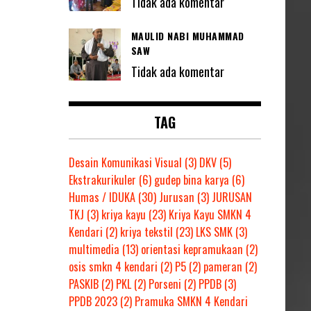
Tidak ada komentar
MAULID NABI MUHAMMAD
SAW
Tidak ada komentar
TAG
Desain Komunikasi Visual
(3)
DKV
(5)
Ekstrakurikuler
(6)
gudep bina karya
(6)
Humas / IDUKA
(30)
Jurusan
(3)
JURUSAN
TKJ
(3)
kriya kayu
(23)
Kriya Kayu SMKN 4
Kendari
(2)
kriya tekstil
(23)
LKS SMK
(3)
multimedia
(13)
orientasi kepramukaan
(2)
osis smkn 4 kendari
(2)
P5
(2)
pameran
(2)
PASKIB
(2)
PKL
(2)
Porseni
(2)
PPDB
(3)
PPDB 2023
(2)
Pramuka SMKN 4 Kendari