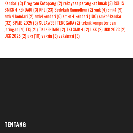
Kendari
(3)
Program Ketapang
(2)
rekayasa perangkat lunak
(3)
ROHIS
SMKN 4 KENDARI
(3)
RPL
(23)
Sedekah Ramadhan
(2)
smk
(4)
smk4
(9)
smk 4 kendari
(2)
smk4kendari
(6)
smkn 4 kendari
(100)
smkn4kendari
(32)
SPMB 2025
(3)
SULAWESI TENGGARA
(2)
teknik komputer dan
jaringan
(4)
Tkj
(21)
TKJ KENDARI
(2)
TKJ SMK 4
(2)
UKK
(2)
UKK 2023
(2)
UKK 2025
(2)
uks
(10)
vaksin
(3)
vaksinasi
(3)
TENTANG