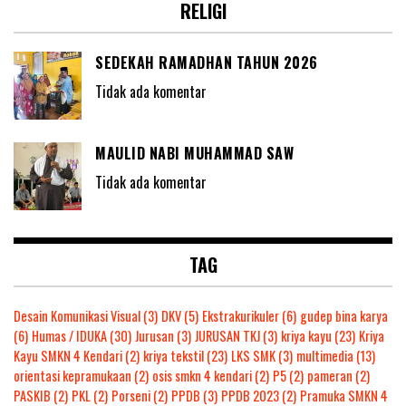
RELIGI
SEDEKAH RAMADHAN TAHUN 2026
Tidak ada komentar
MAULID NABI MUHAMMAD SAW
Tidak ada komentar
TAG
Desain Komunikasi Visual
(3)
DKV
(5)
Ekstrakurikuler
(6)
gudep bina karya
(6)
Humas / IDUKA
(30)
Jurusan
(3)
JURUSAN TKJ
(3)
kriya kayu
(23)
Kriya
Kayu SMKN 4 Kendari
(2)
kriya tekstil
(23)
LKS SMK
(3)
multimedia
(13)
orientasi kepramukaan
(2)
osis smkn 4 kendari
(2)
P5
(2)
pameran
(2)
PASKIB
(2)
PKL
(2)
Porseni
(2)
PPDB
(3)
PPDB 2023
(2)
Pramuka SMKN 4