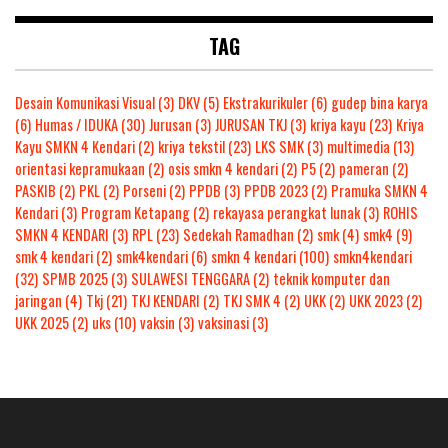
TAG
Desain Komunikasi Visual
(3)
DKV
(5)
Ekstrakurikuler
(6)
gudep bina karya
(6)
Humas / IDUKA
(30)
Jurusan
(3)
JURUSAN TKJ
(3)
kriya kayu
(23)
Kriya
Kayu SMKN 4 Kendari
(2)
kriya tekstil
(23)
LKS SMK
(3)
multimedia
(13)
orientasi kepramukaan
(2)
osis smkn 4 kendari
(2)
P5
(2)
pameran
(2)
PASKIB
(2)
PKL
(2)
Porseni
(2)
PPDB
(3)
PPDB 2023
(2)
Pramuka SMKN 4
Kendari
(3)
Program Ketapang
(2)
rekayasa perangkat lunak
(3)
ROHIS
SMKN 4 KENDARI
(3)
RPL
(23)
Sedekah Ramadhan
(2)
smk
(4)
smk4
(9)
smk 4 kendari
(2)
smk4kendari
(6)
smkn 4 kendari
(100)
smkn4kendari
(32)
SPMB 2025
(3)
SULAWESI TENGGARA
(2)
teknik komputer dan
jaringan
(4)
Tkj
(21)
TKJ KENDARI
(2)
TKJ SMK 4
(2)
UKK
(2)
UKK 2023
(2)
UKK 2025
(2)
uks
(10)
vaksin
(3)
vaksinasi
(3)