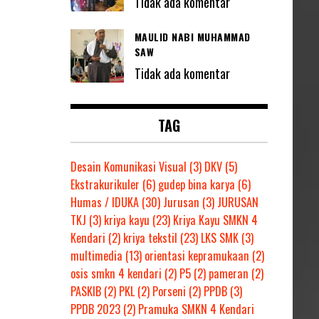
Tidak ada komentar
MAULID NABI MUHAMMAD
SAW
Tidak ada komentar
TAG
Desain Komunikasi Visual
(3)
DKV
(5)
Ekstrakurikuler
(6)
gudep bina karya
(6)
Humas / IDUKA
(30)
Jurusan
(3)
JURUSAN
TKJ
(3)
kriya kayu
(23)
Kriya Kayu SMKN 4
Kendari
(2)
kriya tekstil
(23)
LKS SMK
(3)
multimedia
(13)
orientasi kepramukaan
(2)
osis smkn 4 kendari
(2)
P5
(2)
pameran
(2)
PASKIB
(2)
PKL
(2)
Porseni
(2)
PPDB
(3)
PPDB 2023
(2)
Pramuka SMKN 4 Kendari