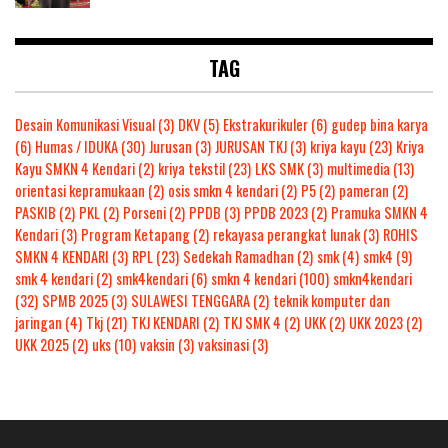
TAG
Desain Komunikasi Visual
(3)
DKV
(5)
Ekstrakurikuler
(6)
gudep bina karya
(6)
Humas / IDUKA
(30)
Jurusan
(3)
JURUSAN TKJ
(3)
kriya kayu
(23)
Kriya
Kayu SMKN 4 Kendari
(2)
kriya tekstil
(23)
LKS SMK
(3)
multimedia
(13)
orientasi kepramukaan
(2)
osis smkn 4 kendari
(2)
P5
(2)
pameran
(2)
PASKIB
(2)
PKL
(2)
Porseni
(2)
PPDB
(3)
PPDB 2023
(2)
Pramuka SMKN 4
Kendari
(3)
Program Ketapang
(2)
rekayasa perangkat lunak
(3)
ROHIS
SMKN 4 KENDARI
(3)
RPL
(23)
Sedekah Ramadhan
(2)
smk
(4)
smk4
(9)
smk 4 kendari
(2)
smk4kendari
(6)
smkn 4 kendari
(100)
smkn4kendari
(32)
SPMB 2025
(3)
SULAWESI TENGGARA
(2)
teknik komputer dan
jaringan
(4)
Tkj
(21)
TKJ KENDARI
(2)
TKJ SMK 4
(2)
UKK
(2)
UKK 2023
(2)
UKK 2025
(2)
uks
(10)
vaksin
(3)
vaksinasi
(3)