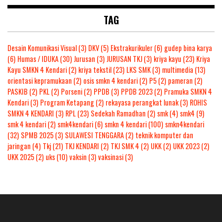
TAG
Desain Komunikasi Visual
(3)
DKV
(5)
Ekstrakurikuler
(6)
gudep bina karya
(6)
Humas / IDUKA
(30)
Jurusan
(3)
JURUSAN TKJ
(3)
kriya kayu
(23)
Kriya
Kayu SMKN 4 Kendari
(2)
kriya tekstil
(23)
LKS SMK
(3)
multimedia
(13)
orientasi kepramukaan
(2)
osis smkn 4 kendari
(2)
P5
(2)
pameran
(2)
PASKIB
(2)
PKL
(2)
Porseni
(2)
PPDB
(3)
PPDB 2023
(2)
Pramuka SMKN 4
Kendari
(3)
Program Ketapang
(2)
rekayasa perangkat lunak
(3)
ROHIS
SMKN 4 KENDARI
(3)
RPL
(23)
Sedekah Ramadhan
(2)
smk
(4)
smk4
(9)
smk 4 kendari
(2)
smk4kendari
(6)
smkn 4 kendari
(100)
smkn4kendari
(32)
SPMB 2025
(3)
SULAWESI TENGGARA
(2)
teknik komputer dan
jaringan
(4)
Tkj
(21)
TKJ KENDARI
(2)
TKJ SMK 4
(2)
UKK
(2)
UKK 2023
(2)
UKK 2025
(2)
uks
(10)
vaksin
(3)
vaksinasi
(3)