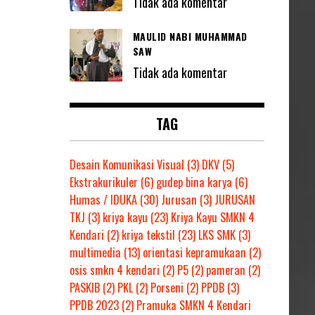
Tidak ada komentar
MAULID NABI MUHAMMAD
SAW
Tidak ada komentar
TAG
Desain Komunikasi Visual
(3)
DKV
(5)
Ekstrakurikuler
(6)
gudep bina karya
(6)
Humas / IDUKA
(30)
Jurusan
(3)
JURUSAN
TKJ
(3)
kriya kayu
(23)
Kriya Kayu SMKN 4
Kendari
(2)
kriya tekstil
(23)
LKS SMK
(3)
multimedia
(13)
orientasi kepramukaan
(2)
osis smkn 4 kendari
(2)
P5
(2)
pameran
(2)
PASKIB
(2)
PKL
(2)
Porseni
(2)
PPDB
(3)
PPDB 2023
(2)
Pramuka SMKN 4 Kendari