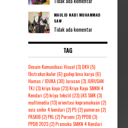
Tidak ada komentar
MAULID NABI MUHAMMAD
SAW
Tidak ada komentar
TAG
Desain Komunikasi Visual
(3)
DKV
(5)
Ekstrakurikuler
(6)
gudep bina karya
(6)
Humas / IDUKA
(30)
Jurusan
(3)
JURUSAN
TKJ
(3)
kriya kayu
(23)
Kriya Kayu SMKN 4
Kendari
(2)
kriya tekstil
(23)
LKS SMK
(3)
multimedia
(13)
orientasi kepramukaan
(2)
osis smkn 4 kendari
(2)
P5
(2)
pameran
(2)
PASKIB
(2)
PKL
(2)
Porseni
(2)
PPDB
(3)
PPDB 2023
(2)
Pramuka SMKN 4 Kendari