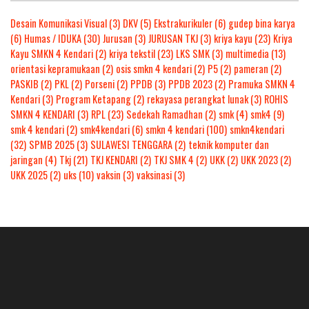
Desain Komunikasi Visual
(3)
DKV
(5)
Ekstrakurikuler
(6)
gudep bina karya
(6)
Humas / IDUKA
(30)
Jurusan
(3)
JURUSAN TKJ
(3)
kriya kayu
(23)
Kriya
Kayu SMKN 4 Kendari
(2)
kriya tekstil
(23)
LKS SMK
(3)
multimedia
(13)
orientasi kepramukaan
(2)
osis smkn 4 kendari
(2)
P5
(2)
pameran
(2)
PASKIB
(2)
PKL
(2)
Porseni
(2)
PPDB
(3)
PPDB 2023
(2)
Pramuka SMKN 4
Kendari
(3)
Program Ketapang
(2)
rekayasa perangkat lunak
(3)
ROHIS
SMKN 4 KENDARI
(3)
RPL
(23)
Sedekah Ramadhan
(2)
smk
(4)
smk4
(9)
smk 4 kendari
(2)
smk4kendari
(6)
smkn 4 kendari
(100)
smkn4kendari
(32)
SPMB 2025
(3)
SULAWESI TENGGARA
(2)
teknik komputer dan
jaringan
(4)
Tkj
(21)
TKJ KENDARI
(2)
TKJ SMK 4
(2)
UKK
(2)
UKK 2023
(2)
UKK 2025
(2)
uks
(10)
vaksin
(3)
vaksinasi
(3)