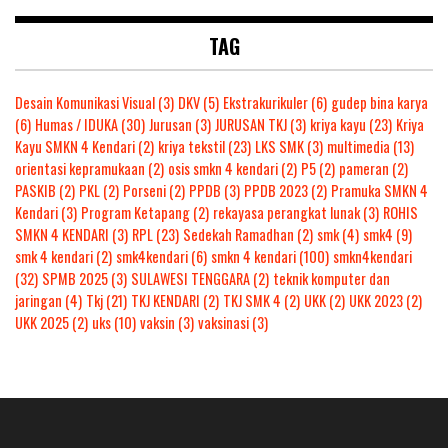
TAG
Desain Komunikasi Visual
(3)
DKV
(5)
Ekstrakurikuler
(6)
gudep bina karya
(6)
Humas / IDUKA
(30)
Jurusan
(3)
JURUSAN TKJ
(3)
kriya kayu
(23)
Kriya
Kayu SMKN 4 Kendari
(2)
kriya tekstil
(23)
LKS SMK
(3)
multimedia
(13)
orientasi kepramukaan
(2)
osis smkn 4 kendari
(2)
P5
(2)
pameran
(2)
PASKIB
(2)
PKL
(2)
Porseni
(2)
PPDB
(3)
PPDB 2023
(2)
Pramuka SMKN 4
Kendari
(3)
Program Ketapang
(2)
rekayasa perangkat lunak
(3)
ROHIS
SMKN 4 KENDARI
(3)
RPL
(23)
Sedekah Ramadhan
(2)
smk
(4)
smk4
(9)
smk 4 kendari
(2)
smk4kendari
(6)
smkn 4 kendari
(100)
smkn4kendari
(32)
SPMB 2025
(3)
SULAWESI TENGGARA
(2)
teknik komputer dan
jaringan
(4)
Tkj
(21)
TKJ KENDARI
(2)
TKJ SMK 4
(2)
UKK
(2)
UKK 2023
(2)
UKK 2025
(2)
uks
(10)
vaksin
(3)
vaksinasi
(3)