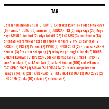
TAG
Desain Komunikasi Visual
(3)
DKV
(5)
Ekstrakurikuler
(6)
gudep bina karya
(6)
Humas / IDUKA
(30)
Jurusan
(3)
JURUSAN TKJ
(3)
kriya kayu
(23)
Kriya
Kayu SMKN 4 Kendari
(2)
kriya tekstil
(23)
LKS SMK
(3)
multimedia
(13)
orientasi kepramukaan
(2)
osis smkn 4 kendari
(2)
P5
(2)
pameran
(2)
PASKIB
(2)
PKL
(2)
Porseni
(2)
PPDB
(3)
PPDB 2023
(2)
Pramuka SMKN 4
Kendari
(3)
Program Ketapang
(2)
rekayasa perangkat lunak
(3)
ROHIS
SMKN 4 KENDARI
(3)
RPL
(23)
Sedekah Ramadhan
(2)
smk
(4)
smk4
(9)
smk 4 kendari
(2)
smk4kendari
(6)
smkn 4 kendari
(100)
smkn4kendari
(32)
SPMB 2025
(3)
SULAWESI TENGGARA
(2)
teknik komputer dan
jaringan
(4)
Tkj
(21)
TKJ KENDARI
(2)
TKJ SMK 4
(2)
UKK
(2)
UKK 2023
(2)
UKK 2025
(2)
uks
(10)
vaksin
(3)
vaksinasi
(3)