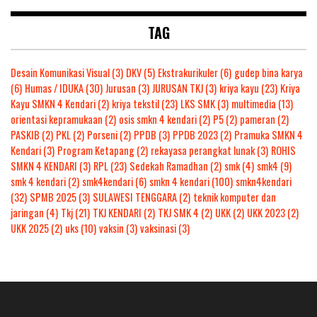
TAG
Desain Komunikasi Visual
(3)
DKV
(5)
Ekstrakurikuler
(6)
gudep bina karya
(6)
Humas / IDUKA
(30)
Jurusan
(3)
JURUSAN TKJ
(3)
kriya kayu
(23)
Kriya
Kayu SMKN 4 Kendari
(2)
kriya tekstil
(23)
LKS SMK
(3)
multimedia
(13)
orientasi kepramukaan
(2)
osis smkn 4 kendari
(2)
P5
(2)
pameran
(2)
PASKIB
(2)
PKL
(2)
Porseni
(2)
PPDB
(3)
PPDB 2023
(2)
Pramuka SMKN 4
Kendari
(3)
Program Ketapang
(2)
rekayasa perangkat lunak
(3)
ROHIS
SMKN 4 KENDARI
(3)
RPL
(23)
Sedekah Ramadhan
(2)
smk
(4)
smk4
(9)
smk 4 kendari
(2)
smk4kendari
(6)
smkn 4 kendari
(100)
smkn4kendari
(32)
SPMB 2025
(3)
SULAWESI TENGGARA
(2)
teknik komputer dan
jaringan
(4)
Tkj
(21)
TKJ KENDARI
(2)
TKJ SMK 4
(2)
UKK
(2)
UKK 2023
(2)
UKK 2025
(2)
uks
(10)
vaksin
(3)
vaksinasi
(3)