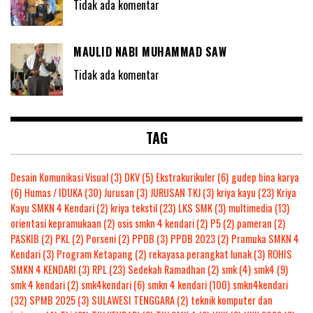
Tidak ada komentar
MAULID NABI MUHAMMAD SAW
Tidak ada komentar
TAG
Desain Komunikasi Visual
(3)
DKV
(5)
Ekstrakurikuler
(6)
gudep bina karya
(6)
Humas / IDUKA
(30)
Jurusan
(3)
JURUSAN TKJ
(3)
kriya kayu
(23)
Kriya
Kayu SMKN 4 Kendari
(2)
kriya tekstil
(23)
LKS SMK
(3)
multimedia
(13)
orientasi kepramukaan
(2)
osis smkn 4 kendari
(2)
P5
(2)
pameran
(2)
PASKIB
(2)
PKL
(2)
Porseni
(2)
PPDB
(3)
PPDB 2023
(2)
Pramuka SMKN 4
Kendari
(3)
Program Ketapang
(2)
rekayasa perangkat lunak
(3)
ROHIS
SMKN 4 KENDARI
(3)
RPL
(23)
Sedekah Ramadhan
(2)
smk
(4)
smk4
(9)
smk 4 kendari
(2)
smk4kendari
(6)
smkn 4 kendari
(100)
smkn4kendari
(32)
SPMB 2025
(3)
SULAWESI TENGGARA
(2)
teknik komputer dan