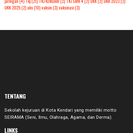
jaringan
(4)
Tkj
(21)
TKJ KENDARI
(2)
TKJ SMK 4
(2)
UKK
(2)
UKK 2023
(2)
UKK 2025
(2)
uks
(10)
vaksin
(3)
vaksinasi
(3)
TENTANG
Sekolah kejuruan di Kota Kendari yang memiliki motto
SEIRAMA (Seni, Ilmu, Olahraga, Agama, dan Derma).
LINKS