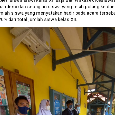
 oleh siswa siswi kelas XII saja dan Wakasek Kesiswa
pandemi dan sebagian siswa yang telah pulang ke daer
mlah siswa yang menyatakan hadir pada acara terseb
70% dari total jumlah siswa kelas XII.