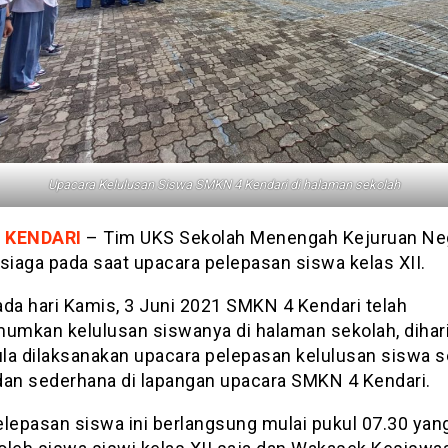
Upacara Kelulusan Siswa SMKN 4 Kendari di halaman sekolah
 KENDARI
– Tim UKS Sekolah Menengah Kejuruan Neg
siaga pada saat upacara pelepasan siswa kelas XII.
ada hari Kamis, 3 Juni 2021 SMKN 4 Kendari telah
mkan kelulusan siswanya di halaman sekolah, dihar
la dilaksanakan upacara pelepasan kelulusan siswa s
dan sederhana di lapangan upacara SMKN 4 Kendari.
elepasan siswa ini berlangsung mulai pukul 07.30 yan