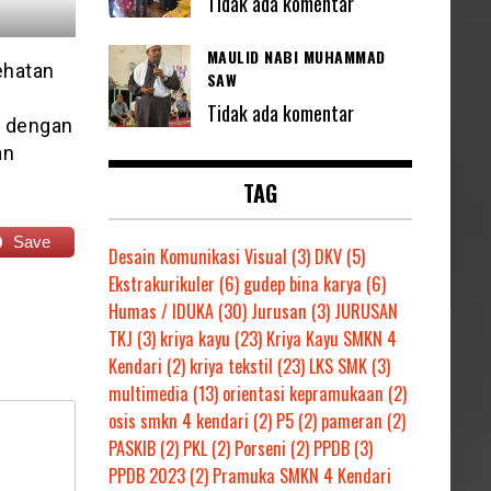
Tidak ada komentar
MAULID NABI MUHAMMAD
ehatan
SAW
Tidak ada komentar
a dengan
an
TAG
Save
Desain Komunikasi Visual
(3)
DKV
(5)
Ekstrakurikuler
(6)
gudep bina karya
(6)
Humas / IDUKA
(30)
Jurusan
(3)
JURUSAN
TKJ
(3)
kriya kayu
(23)
Kriya Kayu SMKN 4
Kendari
(2)
kriya tekstil
(23)
LKS SMK
(3)
multimedia
(13)
orientasi kepramukaan
(2)
osis smkn 4 kendari
(2)
P5
(2)
pameran
(2)
PASKIB
(2)
PKL
(2)
Porseni
(2)
PPDB
(3)
PPDB 2023
(2)
Pramuka SMKN 4 Kendari