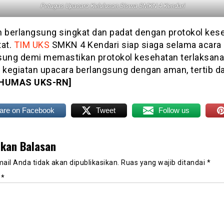
Petugas Upacara Kelulusan Siswa SMKN 4 Kendari
n berlangsung singkat dan padat dengan protokol kes
tat.
TIM UKS
SMKN 4 Kendari siap siaga selama acara
sung demi memastikan protokol kesehatan terlaksan
n kegiatan upacara berlangsung dengan aman, tertib d
[HUMAS UKS-RN]
are on Facebook
Tweet
Follow us
lkan Balasan
ail Anda tidak akan dipublikasikan.
Ruas yang wajib ditandai
*
r
*