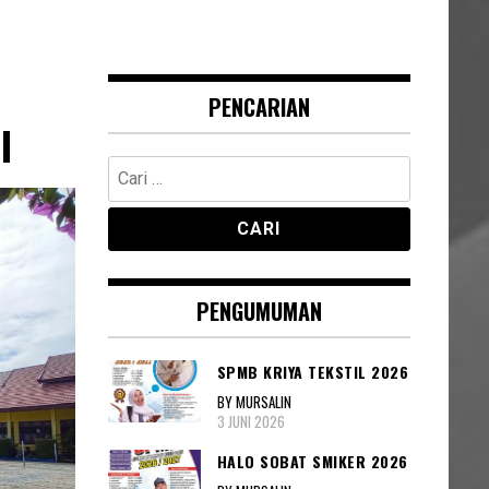
PENCARIAN
I
Cari
untuk:
PENGUMUMAN
SPMB KRIYA TEKSTIL 2026
BY MURSALIN
3 JUNI 2026
HALO SOBAT SMIKER 2026