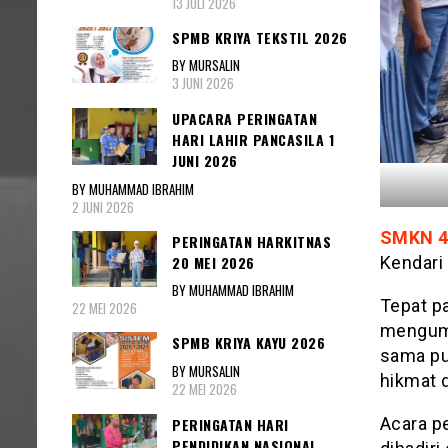
13 JULI 2026
SPMB KRIYA TEKSTIL 2026
BY MURSALIN
3 JUNI 2026
UPACARA PERINGATAN
HARI LAHIR PANCASILA 1
JUNI 2026
BY MUHAMMAD IBRAHIM
2 JUNI 2026
SMKN 4
PERINGATAN HARKITNAS
20 MEI 2026
Kendari 
BY MUHAMMAD IBRAHIM
Tepat p
22 MEI 2026
mengumu
SPMB KRIYA KAYU 2026
sama pu
BY MURSALIN
hikmat 
22 MEI 2026
Acara p
PERINGATAN HARI
PENDIDIKAN NASIONAL