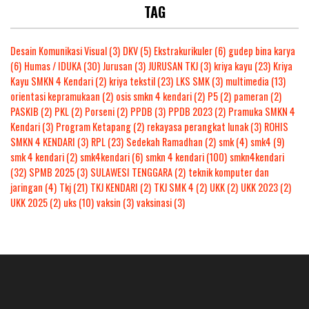
TAG
Desain Komunikasi Visual
(3)
DKV
(5)
Ekstrakurikuler
(6)
gudep bina karya
(6)
Humas / IDUKA
(30)
Jurusan
(3)
JURUSAN TKJ
(3)
kriya kayu
(23)
Kriya
Kayu SMKN 4 Kendari
(2)
kriya tekstil
(23)
LKS SMK
(3)
multimedia
(13)
orientasi kepramukaan
(2)
osis smkn 4 kendari
(2)
P5
(2)
pameran
(2)
PASKIB
(2)
PKL
(2)
Porseni
(2)
PPDB
(3)
PPDB 2023
(2)
Pramuka SMKN 4
Kendari
(3)
Program Ketapang
(2)
rekayasa perangkat lunak
(3)
ROHIS
SMKN 4 KENDARI
(3)
RPL
(23)
Sedekah Ramadhan
(2)
smk
(4)
smk4
(9)
smk 4 kendari
(2)
smk4kendari
(6)
smkn 4 kendari
(100)
smkn4kendari
(32)
SPMB 2025
(3)
SULAWESI TENGGARA
(2)
teknik komputer dan
jaringan
(4)
Tkj
(21)
TKJ KENDARI
(2)
TKJ SMK 4
(2)
UKK
(2)
UKK 2023
(2)
UKK 2025
(2)
uks
(10)
vaksin
(3)
vaksinasi
(3)