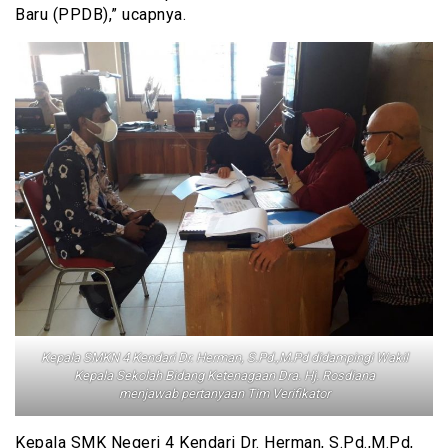
Baru (PPDB),” ucapnya.
Kepala SMKN 4 Kendari Dr. Herman, S.Pd.,M.Pd didampingi Wakil
Kepala Sekolah Bidang Ketenagaan Dra. Hj. Rosdiana
menjawab pertanyaan Tim Verifikator
Kepala SMK Negeri 4 Kendari Dr. Herman, S.Pd.,M.Pd,