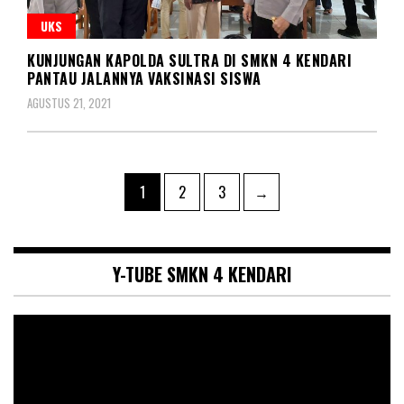
UKS
KUNJUNGAN KAPOLDA SULTRA DI SMKN 4 KENDARI
PANTAU JALANNYA VAKSINASI SISWA
AGUSTUS 21, 2021
Paginasi
Page
Page
Page
1
2
3
→
pos
Y-TUBE SMKN 4 KENDARI
Pemutar
Video