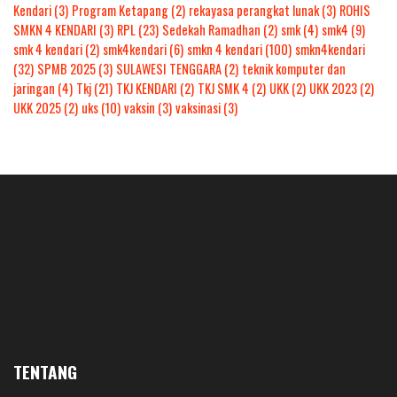
Kendari
(3)
Program Ketapang
(2)
rekayasa perangkat lunak
(3)
ROHIS
SMKN 4 KENDARI
(3)
RPL
(23)
Sedekah Ramadhan
(2)
smk
(4)
smk4
(9)
smk 4 kendari
(2)
smk4kendari
(6)
smkn 4 kendari
(100)
smkn4kendari
(32)
SPMB 2025
(3)
SULAWESI TENGGARA
(2)
teknik komputer dan
jaringan
(4)
Tkj
(21)
TKJ KENDARI
(2)
TKJ SMK 4
(2)
UKK
(2)
UKK 2023
(2)
UKK 2025
(2)
uks
(10)
vaksin
(3)
vaksinasi
(3)
TENTANG