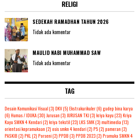
RELIGI
SEDEKAH RAMADHAN TAHUN 2026
Tidak ada komentar
MAULID NABI MUHAMMAD SAW
Tidak ada komentar
TAG
Desain Komunikasi Visual
(3)
DKV
(5)
Ekstrakurikuler
(6)
gudep bina karya
(6)
Humas / IDUKA
(30)
Jurusan
(3)
JURUSAN TKJ
(3)
kriya kayu
(23)
Kriya
Kayu SMKN 4 Kendari
(2)
kriya tekstil
(23)
LKS SMK
(3)
multimedia
(13)
orientasi kepramukaan
(2)
osis smkn 4 kendari
(2)
P5
(2)
pameran
(2)
PASKIB
(2)
PKL
(2)
Porseni
(2)
PPDB
(3)
PPDB 2023
(2)
Pramuka SMKN 4